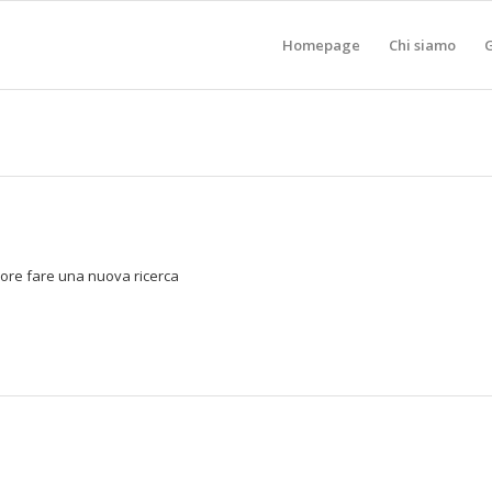
Homepage
Chi siamo
G
avore fare una nuova ricerca