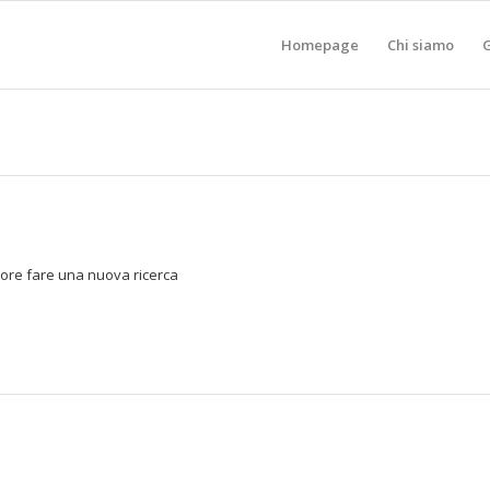
Homepage
Chi siamo
G
avore fare una nuova ricerca