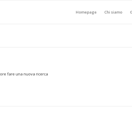
Homepage
Chi siamo
G
avore fare una nuova ricerca