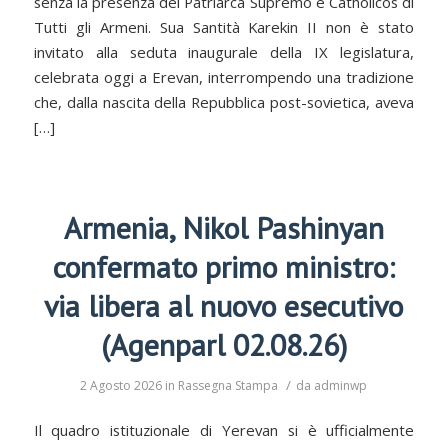
senza la presenza del Patriarca Supremo e Catholicos di
Tutti gli Armeni. Sua Santità Karekin II non è stato
invitato alla seduta inaugurale della IX legislatura,
celebrata oggi a Erevan, interrompendo una tradizione
che, dalla nascita della Repubblica post-sovietica, aveva
[…]
Armenia, Nikol Pashinyan
confermato primo ministro:
via libera al nuovo esecutivo
(Agenparl 02.08.26)
/
2 Agosto 2026
in
Rassegna Stampa
da
adminwp
Il quadro istituzionale di Yerevan si è ufficialmente