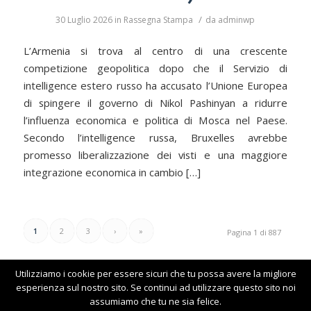
/
30 Luglio 2026
in
Rassegna Stampa
da
adminwp
L’Armenia si trova al centro di una crescente
competizione geopolitica dopo che il Servizio di
intelligence estero russo ha accusato l’Unione Europea
di spingere il governo di Nikol Pashinyan a ridurre
l’influenza economica e politica di Mosca nel Paese.
Secondo l’intelligence russa, Bruxelles avrebbe
promesso liberalizzazione dei visti e una maggiore
integrazione economica in cambio […]
1
2
3
›
»
Pagina 1 di 887
Utilizziamo i cookie per essere sicuri che tu possa avere la migliore
esperienza sul nostro sito. Se continui ad utilizzare questo sito noi
assumiamo che tu ne sia felice.
© www.comunitaarmena.it