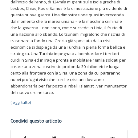
dall’inizio dell’anno, di 124mila migranti sulle isole greche di
Lesbos, Chios, Kos e Samos è la dimostrazione più evidente di
questa nuova guerra. Una dimostrazione quasi invereconda
dal momento che la marea umana – e la macchina criminale
che la governa – non sono, come succede in Libia, il frutto di
una nazione allo sbando. Lo tsunami migratorio che rischia di
trascinare a fondo una Grecia già spossata dalla crisi
economica si dispiega da una Turchia in piena forma bellica e
strategica. Una Turchia impegnata a bombardare i territori
curdi in Siria ed in Iraq e pronta a mobilitare 18mila soldati per
creare una zona cuscinetto profonda 30 chilometri e lunga
cento alla frontiera con la Siria. Una zona da cui partiranno
nuovi profughi visto che curdi e cristiani dovranno
abbandonarla per far posto ai ribelli islamisti, veri manutentori
del nuovo ordine turco.
(leggi tutto)
Condividi questo articolo