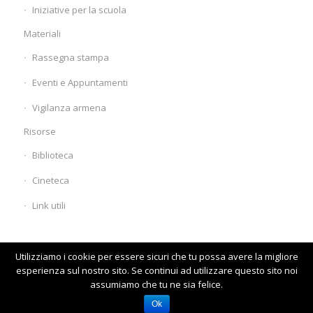
Iniziative per la scuola
Materiali
Rassegna stampa
Eventi e Appuntamenti
Vigilanza armena
Risorse
Biblioteca
Cineteca
Link utili
Utilizziamo i cookie per essere sicuri che tu possa avere la migliore
esperienza sul nostro sito. Se continui ad utilizzare questo sito noi
assumiamo che tu ne sia felice.
© www.comunitaarmena.it
Homepage
Visita il vecchio sito
Ok