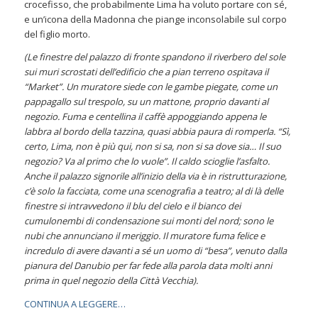
crocefisso, che probabilmente Lima ha voluto portare con sé,
e un’icona della Madonna che piange inconsolabile sul corpo
del figlio morto.
(Le finestre del palazzo di fronte spandono il riverbero del sole
sui muri scrostati dell’edificio che a pian terreno ospitava il
“Market”. Un muratore siede con le gambe piegate, come un
pappagallo sul trespolo, su un mattone, proprio davanti al
negozio. Fuma e centellina il caffè appoggiando appena le
labbra al bordo della tazzina, quasi abbia paura di romperla. “Sì,
certo, Lima, non è più qui, non si sa, non si sa dove sia… Il suo
negozio? Va al primo che lo vuole”. Il caldo scioglie l’asfalto.
Anche il palazzo signorile all’inizio della via è in ristrutturazione,
c’è solo la facciata, come una scenografia a teatro; al di là delle
finestre si intravvedono il blu del cielo e il bianco dei
cumulonembi di condensazione sui monti del nord; sono le
nubi che annunciano il meriggio. Il muratore fuma felice e
incredulo di avere davanti a sé un uomo di “besa”, venuto dalla
pianura del Danubio per far fede alla parola data molti anni
prima in quel negozio della Città Vecchia).
CONTINUA A LEGGERE…