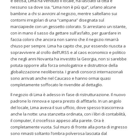
e decisa, Lima ha venduto il locale, ha lasciato la città e
nessuno sa dove sia. “Lima non è più qui”, urlano alcune
bambine a chi si avvicini al negozio, mentre saltellano sui
contorni irregolari di una “campana” disegnata sul
marciapiede con un gessetto colorato. Si arrestano un istante,
con in mano il sasso da gettare sull’asfalto, per guardare in
faccia coloro che ancora non sanno che il negozio rimarrà
chiuso per sempre. Lima ha capito che, pur essendo riuscita a
sopravvivere al crollo dell’URSS e al caos economico e politico
che negli anni Novanta ha investito la Georgia, non si sarebbe
potuta opporre alla forza omologatrice e distruttrice della
globalizzazione neoliberista. I grandi consorzi internazionali
sono arrivati anche nel Caucaso e hanno ormai quasi
completamente soffocato le rivendite al dettaglio.
Il negozio di Lima è adesso in fase di ristrutturazione. Il nuovo
padrone lo rinnova e spera presto di affittarlo. In un angolo
del locale, Lima aveva il suo ufficio, dove spesso trascorreva
anche la notte: una stanzetta ordinata, con i libri di contabilità,
il computer, il crocefisso appeso alla parete. Ora è
completamente vuota. Sul muro di fronte alla porta di ingresso
sono rimasti soltanto l’ombra polverosa lasciata dal