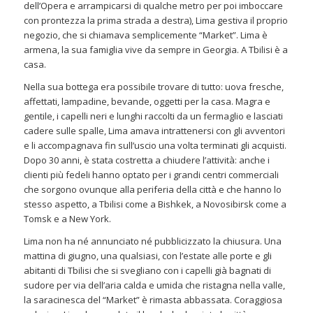
dell’Opera e arrampicarsi di qualche metro per poi imboccare
con prontezza la prima strada a destra), Lima gestiva il proprio
negozio, che si chiamava semplicemente “Market”. Lima è
armena, la sua famiglia vive da sempre in Georgia. A Tbilisi è a
casa.
Nella sua bottega era possibile trovare di tutto: uova fresche,
affettati, lampadine, bevande, oggetti per la casa. Magra e
gentile, i capelli neri e lunghi raccolti da un fermaglio e lasciati
cadere sulle spalle, Lima amava intrattenersi con gli avventori
e li accompagnava fin sull’uscio una volta terminati gli acquisti.
Dopo 30 anni, è stata costretta a chiudere l’attività: anche i
clienti più fedeli hanno optato per i grandi centri commerciali
che sorgono ovunque alla periferia della città e che hanno lo
stesso aspetto, a Tbilisi come a Bishkek, a Novosibirsk come a
Tomsk e a New York.
Lima non ha né annunciato né pubblicizzato la chiusura. Una
mattina di giugno, una qualsiasi, con l’estate alle porte e gli
abitanti di Tbilisi che si svegliano con i capelli già bagnati di
sudore per via dell’aria calda e umida che ristagna nella valle,
la saracinesca del “Market” è rimasta abbassata. Coraggiosa