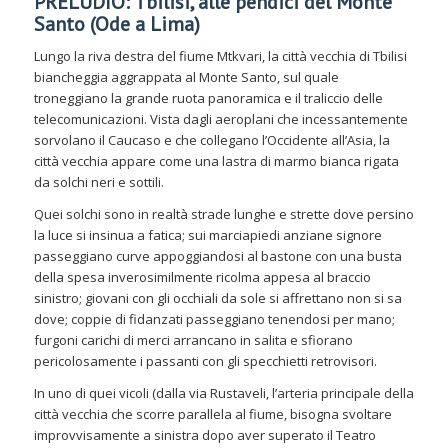
PRELUDIO: Tbilisi, alle pendici del Monte
Santo (Ode a Lima)
Lungo la riva destra del fiume Mtkvari, la città vecchia di Tbilisi
biancheggia aggrappata al Monte Santo, sul quale
troneggiano la grande ruota panoramica e il traliccio delle
telecomunicazioni. Vista dagli aeroplani che incessantemente
sorvolano il Caucaso e che collegano l’Occidente all’Asia, la
città vecchia appare come una lastra di marmo bianca rigata
da solchi neri e sottili.
Quei solchi sono in realtà strade lunghe e strette dove persino
la luce si insinua a fatica; sui marciapiedi anziane signore
passeggiano curve appoggiandosi al bastone con una busta
della spesa inverosimilmente ricolma appesa al braccio
sinistro; giovani con gli occhiali da sole si affrettano non si sa
dove; coppie di fidanzati passeggiano tenendosi per mano;
furgoni carichi di merci arrancano in salita e sfiorano
pericolosamente i passanti con gli specchietti retrovisori.
In uno di quei vicoli (dalla via Rustaveli, l’arteria principale della
città vecchia che scorre parallela al fiume, bisogna svoltare
improvvisamente a sinistra dopo aver superato il Teatro