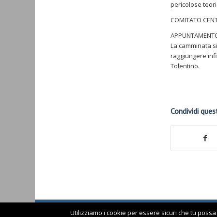
pericolose teori
COMITATO CEN
APPUNTAMENTO I
La camminata si
raggiungere infi
Tolentino.
Condividi ques
Utilizziamo i cookie per essere sicuri che tu possa
© www.comunitaarmena.it