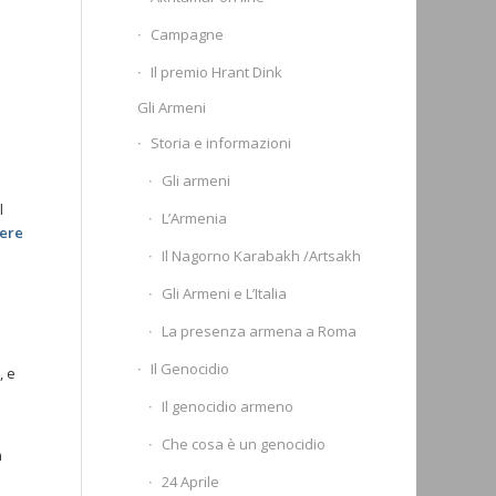
Campagne
Il premio Hrant Dink
Gli Armeni
Storia e informazioni
Gli armeni
l
L’Armenia
gere
Il Nagorno Karabakh /Artsakh
Gli Armeni e L’Italia
La presenza armena a Roma
Il Genocidio
, e
Il genocidio armeno
Che cosa è un genocidio
n
24 Aprile