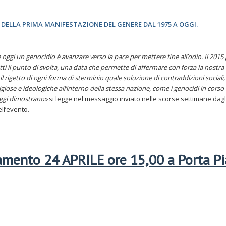
LLA PRIMA MANIFESTAZIONE DEL GENERE DAL 1975 A OGGI.
gi un genocidio è avanzare verso la pace per mettere fine all’odio. Il 2015
tti il punto di svolta, una data che permette di affermare con forza la nostra
il rigetto di ogni forma di sterminio quale soluzione di contraddizioni sociali,
giose e ideologiche all’interno della stessa nazione, come i genocidi in corso 
ggi dimostrano»
si legge nel messaggio inviato nelle scorse settimane dagl
ll’evento.
mento 24 APRILE ore 15,00 a Porta P