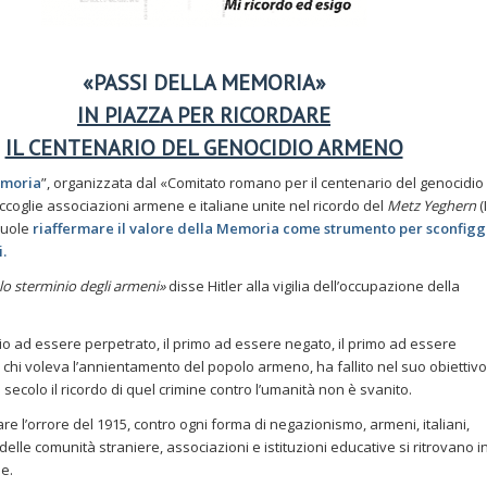
«PASSI DELLA MEMORIA»
IN PIAZZA PER RICORDARE
IL CENTENARIO DEL GENOCIDIO ARMENO
emoria
”, organizzata dal «Comitato romano per il centenario del genocidio
coglie associazioni armene e italiane unite nel ricordo del
Metz Yeghern
(I
vuole
riaffermare il valore della Memoria come strumento per sconfig
.
 lo sterminio degli armeni»
disse Hitler alla vigilia dell’occupazione della
io ad essere perpetrato, il primo ad essere negato, il primo ad essere
chi voleva l’annientamento del popolo armeno, ha fallito nel suo obiettivo
 secolo il ricordo di quel crimine contro l’umanità non è svanito.
 l’orrore del 1915, contro ogni forma di negazionismo, armeni, italiani,
elle comunità straniere, associazioni e istituzioni educative si ritrovano i
le.