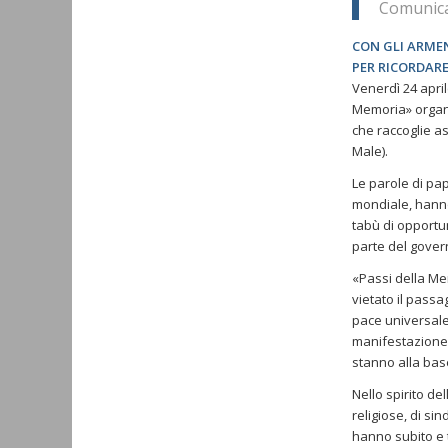
Comunica
CON GLI ARMEN
PER RICORDARE
Venerdì 24 april
Memoria» orga
che raccoglie a
Male).
Le parole di pa
mondiale, hanno
tabù di opportu
parte del govern
«Passi della Me
vietato il passa
pace universale
manifestazione 
stanno alla bas
Nello spirito de
religiose, di si
hanno subito e t