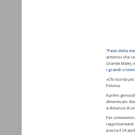
“
Passi della m
armeno» che rac
Grande Male), 
i grandi crimini
«Chi ricorda più
Polonia.
Il primo genocid
dimenticato. Ma 
a distanza di un
Per commemorare
rappresentanti d
piazza il 24 apri