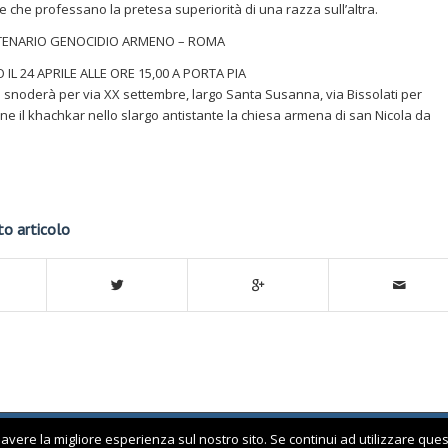
e che professano la pretesa superiorità di una razza sull’altra.
TENARIO GENOCIDIO ARMENO – ROMA
L 24 APRILE ALLE ORE 15,00 A PORTA PIA
 snoderà per via XX settembre, largo Santa Susanna, via Bissolati per
ne il khachkar nello slargo antistante la chiesa armena di san Nicola da
to articolo
 avere la migliore esperienza sul nostro sito. Se continui ad utilizzare que