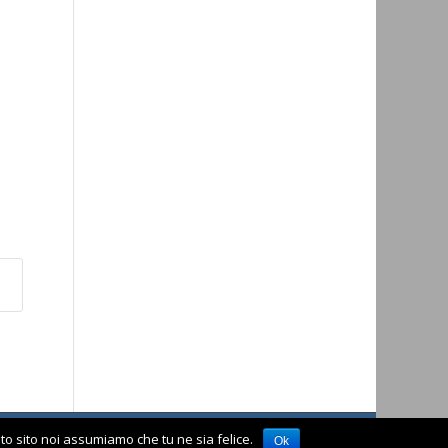
sto sito noi assumiamo che tu ne sia felice.
Homepage
Visita il vecchio sito
Ok