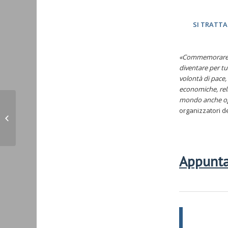
SI TRATTA DE
«Commemorare og
diventare per tu
volontà di pace, 
economiche, reli
mondo anche o
organizzatori de
NAPOLI – 24 aprile 2015 – Atto di
Commemorazione
Appunta