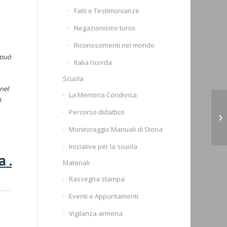
Fatti e Testimonianze
Negazionismo turco
Riconoscimenti nel mondo
 può
Italia ricorda
Scuola
nel
La Memoria Condivisa
i
PA
Percorso didattico
Sp
20
Monitoraggio Manuali di Storia
Iniziative per la scuola
ia
.
Materiali
Rassegna stampa
Eventi e Appuntamenti
Vigilanza armena