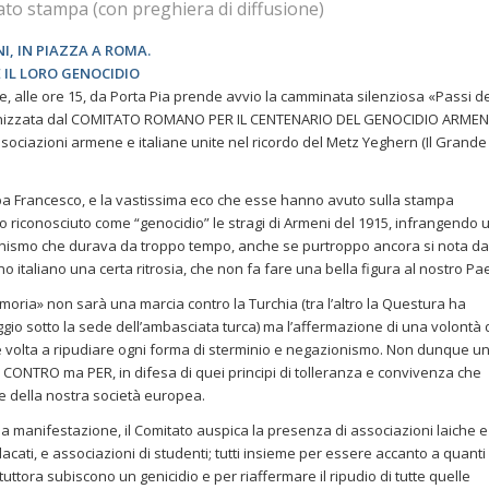
to stampa (con preghiera di diffusione)
I, IN PIAZZA A ROMA.
 IL LORO GENOCIDIO
e, alle ore 15, da Porta Pia prende avvio la camminata silenziosa «Passi de
nizzata dal COMITATO ROMANO PER IL CENTENARIO DEL GENOCIDIO ARMEN
ssociazioni armene e italiane unite nel ricordo del Metz Yeghern (Il Grande
pa Francesco, e la vastissima eco che esse hanno avuto sulla stampa
 riconosciuto come “genocidio” le stragi di Armeni del 1915, infrangendo 
nismo che durava da troppo tempo, anche se purtroppo ancora si nota da
o italiano una certa ritrosia, che non fa fare una bella figura al nostro Pa
moria» non sarà una marcia contro la Turchia (tra l’altro la Questura ha
ggio sotto la sede dell’ambasciata turca) ma l’affermazione di una volontà 
 volta a ripudiare ogni forma di sterminio e negazionismo. Non dunque u
CONTRO ma PER, in difesa di quei principi di tolleranza e convivenza che
e della nostra società europea.
lla manifestazione, il Comitato auspica la presenza di associazioni laiche e
ndacati, e associazioni di studenti; tutti insieme per essere accanto a quanti
uttora subiscono un genicidio e per riaffermare il ripudio di tutte quelle