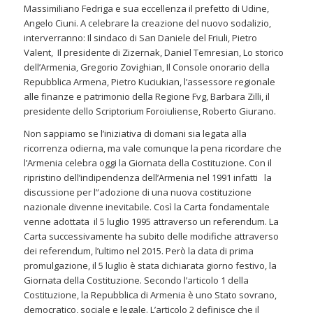
Massimiliano Fedriga e sua eccellenza il prefetto di Udine,
Angelo Ciuni. A celebrare la creazione del nuovo sodalizio,
interverranno: Il sindaco di San Daniele del Friuli, Pietro
Valent, Il presidente di Zizernak, Daniel Temresian, Lo storico
dell’Armenia, Gregorio Zovighian, Il Console onorario della
Repubblica Armena, Pietro Kuciukian, l’assessore regionale
alle finanze e patrimonio della Regione Fvg, Barbara Zilli, il
presidente dello Scriptorium Foroiuliense, Roberto Giurano.
Non sappiamo se l’iniziativa di domani sia legata alla
ricorrenza odierna, ma vale comunque la pena ricordare che
l’Armenia celebra oggi la Giornata della Costituzione. Con il
ripristino dell’indipendenza dell’Armenia nel 1991 infatti la
discussione per l”adozione di una nuova costituzione
nazionale divenne inevitabile. Così la Carta fondamentale
venne adottata il 5 luglio 1995 attraverso un referendum. La
Carta successivamente ha subito delle modifiche attraverso
dei referendum, l’ultimo nel 2015. Però la data di prima
promulgazione, il 5 luglio è stata dichiarata giorno festivo, la
Giornata della Costituzione. Secondo l’articolo 1 della
Costituzione, la Repubblica di Armenia è uno Stato sovrano,
democratico, sociale e legale. L’articolo 2 definisce che il