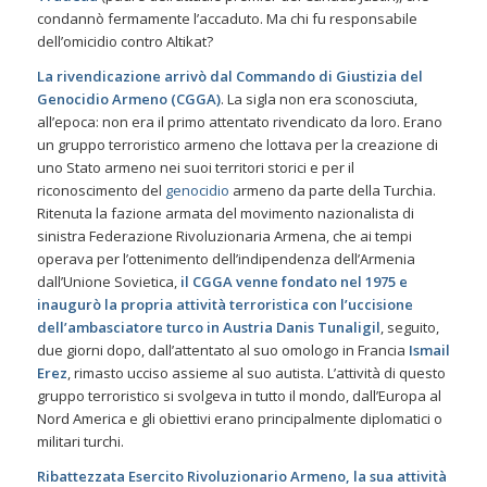
condannò fermamente l’accaduto. Ma chi fu responsabile
dell’omicidio contro Altikat?
La rivendicazione arrivò dal Commando di Giustizia del
Genocidio Armeno
(CGGA)
. La sigla non era sconosciuta,
all’epoca: non era il primo attentato rivendicato da loro. Erano
un gruppo terroristico armeno che lottava per la creazione di
uno Stato armeno nei suoi territori storici e per il
riconoscimento del
genocidio
armeno da parte della Turchia.
Ritenuta la fazione armata del movimento nazionalista di
sinistra Federazione Rivoluzionaria Armena, che ai tempi
operava per l’ottenimento dell’indipendenza dell’Armenia
dall’Unione Sovietica,
il CGGA venne fondato nel 1975 e
inaugurò la propria attività terroristica con l’uccisione
dell’ambasciatore turco in Austria Danis Tunaligil
, seguito,
due giorni dopo, dall’attentato al suo omologo in Francia
Ismail
Erez
, rimasto ucciso assieme al suo autista. L’attività di questo
gruppo terroristico si svolgeva in tutto il mondo, dall’Europa al
Nord America e gli obiettivi erano principalmente diplomatici o
militari turchi.
Ribattezzata Esercito Rivoluzionario Armeno, la sua attività