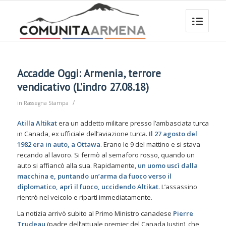
Accadde Oggi: Armenia, terrore
vendicativo (L’indro 27.08.18)
/
in
Rassegna Stampa
Atilla
Altikat
era un addetto militare presso l’ambasciata turca
in Canada, ex ufficiale dell’aviazione turca.
Il 27 agosto del
1982 era in auto, a Ottawa
. Erano le 9 del mattino e si stava
recando al lavoro. Si fermò al semaforo rosso, quando un
auto si affiancò alla sua. Rapidamente,
un uomo uscì dalla
macchina e, puntando un’arma da fuoco verso il
diplomatico, aprì il fuoco, uccidendo Altikat
. L’assassino
rientrò nel veicolo e ripartì immediatamente.
La notizia arrivò subito al Primo Ministro canadese
Pierre
Trudeau
(padre dell’attuale premier del Canada Justin), che