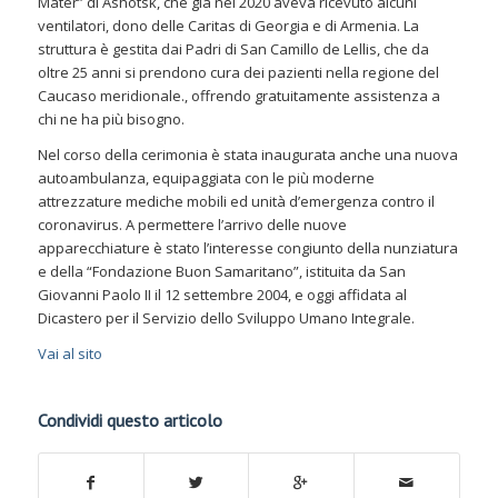
Mater” di Ashotsk, che gìà nel 2020 aveva ricevuto alcuni
ventilatori, dono delle Caritas di Georgia e di Armenia. La
struttura è gestita dai Padri di San Camillo de Lellis, che da
oltre 25 anni si prendono cura dei pazienti nella regione del
Caucaso meridionale., offrendo gratuitamente assistenza a
chi ne ha più bisogno.
Nel corso della cerimonia è stata inaugurata anche una nuova
autoambulanza, equipaggiata con le più moderne
attrezzature mediche mobili ed unità d’emergenza contro il
coronavirus. A permettere l’arrivo delle nuove
apparecchiature è stato l’interesse congiunto della nunziatura
e della “Fondazione Buon Samaritano”, istituita da San
Giovanni Paolo II il 12 settembre 2004, e oggi affidata al
Dicastero per il Servizio dello Sviluppo Umano Integrale.
Vai al sito
Condividi questo articolo