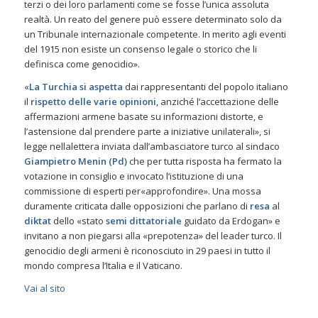
terzi o dei loro parlamenti come se fosse l’unica assoluta
realtà. Un reato del genere può essere determinato solo da
un Tribunale internazionale competente. In merito agli eventi
del 1915 non esiste un consenso legale o storico che li
definisca come genocidio».
«
La Turchia si aspetta
dai rappresentanti del popolo italiano
il
rispetto delle varie opinioni
, anziché l’accettazione delle
affermazioni armene basate su informazioni distorte, e
l’astensione dal prendere parte a iniziative unilaterali», si
legge nellalettera inviata dall’ambasciatore turco al sindaco
Giampietro Menin (Pd)
che per tutta risposta ha fermato la
votazione in consiglio e invocato l’istituzione di una
commissione di esperti per«approfondire». Una mossa
duramente criticata dalle opposizioni che parlano di
resa
al
diktat
dello «stato
semi dittatoriale
guidato da Erdogan» e
invitano a non piegarsi alla «prepotenza» del leader turco. Il
genocidio degli armeni è riconosciuto in 29 paesi in tutto il
mondo compresa l’Italia e il Vaticano.
Vai al sito