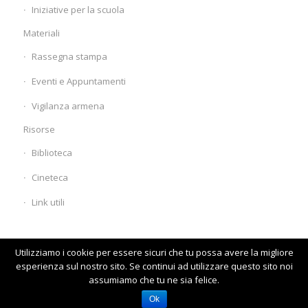
Iniziative per la scuola
Materiali
Rassegna stampa
Eventi e Appuntamenti
Vigilanza armena
Risorse
Biblioteca
Cineteca
Link utili
Utilizziamo i cookie per essere sicuri che tu possa avere la migliore
esperienza sul nostro sito. Se continui ad utilizzare questo sito noi
assumiamo che tu ne sia felice.
© www.comunitaarmena.it
Homepage
Visita il vecchio sito
Ok