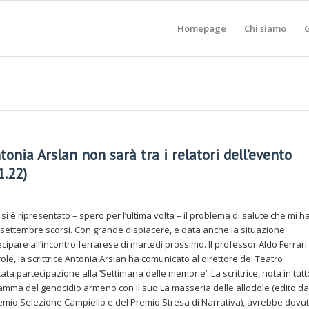
Homepage
Chi siamo
G
tonia Arslan non sarà tra i relatori dell’evento
1.22)
 si è ripresentato – spero per l’ultima volta – il problema di salute che mi h
 settembre scorsi. Con grande dispiacere, e data anche la situazione
ipare all’incontro ferrarese di martedì prossimo. Il professor Aldo Ferrari 
le, la scrittrice Antonia Arslan ha comunicato al direttore del Teatro
 partecipazione alla ’Settimana delle memorie’. La scrittrice, nota in tutto
amma del genocidio armeno con il suo La masseria delle allodole (edito da
l Premio Selezione Campiello e del Premio Stresa di Narrativa), avrebbe dovu