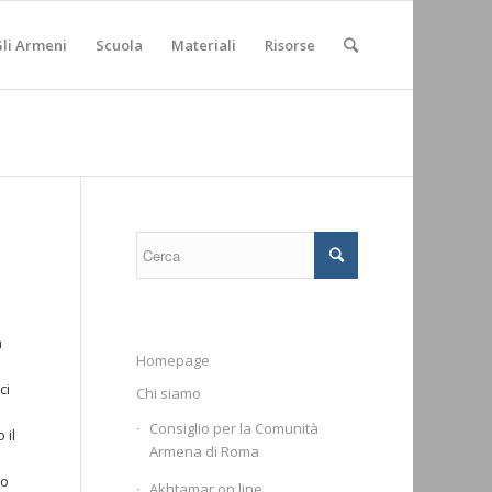
li Armeni
Scuola
Materiali
Risorse
a
Homepage
ci
Chi siamo
Consiglio per la Comunità
 il
Armena di Roma
to
Akhtamar on line