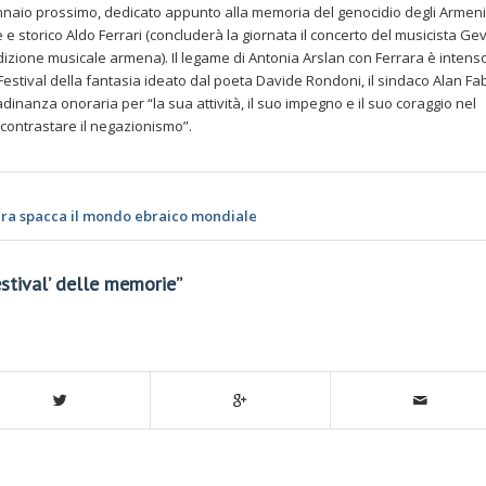
nnaio prossimo, dedicato appunto alla memoria del genocidio degli Armeni, 
e e storico Aldo Ferrari (concluderà la giornata il concerto del musicista Ge
izione musicale armena). Il legame di Antonia Arslan con Ferrara è intenso
 Festival della fantasia ideato dal poeta Davide Rondoni, il sindaco Alan Fa
tadinanza onoraria per “la sua attività, il suo impegno e il suo coraggio nel
 contrastare il negazionismo”.
ara spacca il mondo ebraico mondiale
estival’ delle memorie”