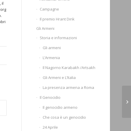
il
Campagne
vorg
.
Il premio Hrant Dink
bbri
Gli Armeni
Storia e informazioni
Gli armeni
L’Armenia
Il Nagorno Karabakh /Artsakh
Gli Armeni e L’Italia
La presenza armena a Roma
Il
Il Genocidio
di
Il genocidio armeno
(R
Che cosa è un genocidio
24 Aprile