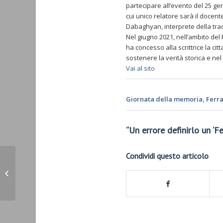
partecipare all’evento del 25 ge
cui unico relatore sarà il docent
Dabaghyan, interprete della trad
Nel giugno 2021, nell’ambito del
ha concesso alla scrittrice la cit
sostenere la verità storica e nel
Vai al sito
Giornata della memoria, Ferr
“Un errore definirlo un ‘F
Condividi questo articolo
ASIA/TURCHIA – il Patriarca armeno
di Costantinopoli benedice il
processo...