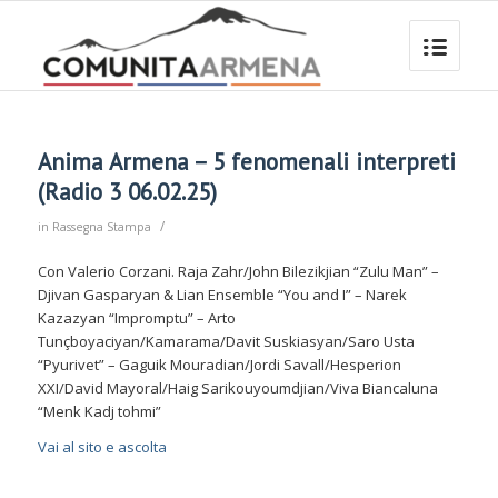
Anima Armena – 5 fenomenali interpreti
(Radio 3 06.02.25)
/
in
Rassegna Stampa
Con Valerio Corzani. Raja Zahr/John Bilezikjian “Zulu Man” –
Djivan Gasparyan & Lian Ensemble “You and I” – Narek
Kazazyan “Impromptu” – Arto
Tunçboyaciyan/Kamarama/Davit Suskiasyan/Saro Usta
“Pyurivet” – Gaguik Mouradian/Jordi Savall/Hesperion
XXI/David Mayoral/Haig Sarikouyoumdjian/Viva Biancaluna
“Menk Kadj tohmi”
Vai al sito e ascolta