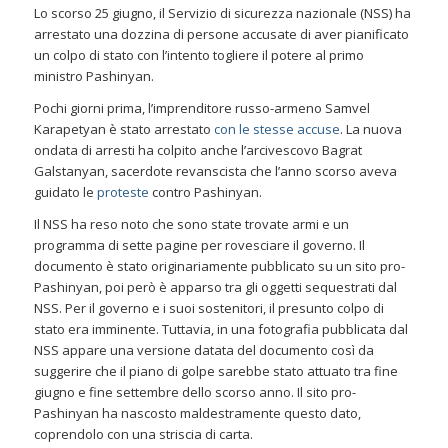
Lo scorso 25 giugno, il Servizio di sicurezza nazionale (NSS) ha
arrestato una dozzina di persone accusate di aver pianificato
un colpo di stato con l’intento togliere il potere al primo
ministro Pashinyan.
Pochi giorni prima, l’imprenditore russo-armeno Samvel
Karapetyan è stato arrestato
con le stesse accuse
. La nuova
ondata di arresti ha colpito anche l’arcivescovo Bagrat
Galstanyan, sacerdote revanscista che l’anno scorso aveva
guidato le
proteste
contro Pashinyan.
Il NSS ha reso noto che sono state trovate armi e un
programma di sette pagine per rovesciare il governo. Il
documento è stato originariamente pubblicato su un sito pro-
Pashinyan, poi però è apparso tra gli oggetti sequestrati dal
NSS. Per il governo e i suoi sostenitori, il presunto colpo di
stato era imminente. Tuttavia, in una fotografia pubblicata dal
NSS appare una versione datata del documento così da
suggerire che il piano di golpe sarebbe stato attuato tra fine
giugno e fine settembre dello scorso anno. Il sito pro-
Pashinyan ha nascosto maldestramente questo dato,
coprendolo con una striscia di carta.