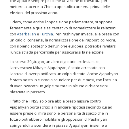
che appare sempre più come un’azione orchestrata per
mettere a tacere la Chiesa apostolica armena prima delle
elezioni del prossimo anno.
Il clero, come anche l’opposizione parlamentare, si oppone
fermamente a qualsiasi tentativo di normalizzare le relazioni
con
Azerbaijan
e
Turchia
. Per Pashinyan invece, alle prese con
un calo di consensi, la normalizzazione dei rapporti coi vicini,
con il pieno sostegno dell’Unione europea, potrebbe rivelarsi
l’unica strada percorribile per assicurarsi la rielezione.
Lo scorso 30 giugno, un altro dignitario ecclesiastico,
l’arcivescovo Mikayel Ajapahyan, è stato arrestato con
l’accusa di aver pianificato un colpo di stato. Anche Ajapahyan
è stato posto in custodia cautelare per due mesi, con l’accusa
di aver invocato un golpe militare in alcune dichiarazioni
rilasciate in passato.
Il fatto che il NSS solo ora abbia preso misure contro
Ajapahyan porta i critici a rilanciare l’ipotesi secondo cui ad
essere prese di mira sono le personalità di spicco che in
futuro potrebbero mobilitare gli oppositori di Pashinyan
spingendoli a scendere in piazza. Ajapahyan, insieme a