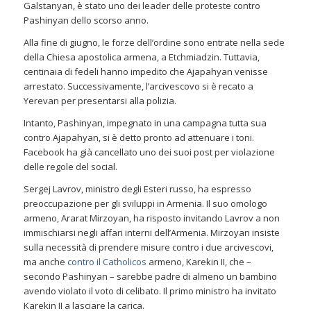
Galstanyan, è stato uno dei leader delle proteste contro
Pashinyan dello scorso anno.
Alla fine di giugno, le forze dell’ordine sono entrate nella sede
della Chiesa apostolica armena, a Etchmiadzin. Tuttavia,
centinaia di fedeli hanno impedito che Ajapahyan venisse
arrestato. Successivamente, l’arcivescovo si è recato a
Yerevan per presentarsi alla polizia.
Intanto, Pashinyan, impegnato in una campagna tutta sua
contro Ajapahyan, si è detto pronto ad attenuare i toni.
Facebook ha già cancellato uno dei suoi post per violazione
delle regole del social.
Sergej Lavrov, ministro degli Esteri russo, ha espresso
preoccupazione per gli sviluppi in Armenia. Il suo omologo
armeno, Ararat Mirzoyan, ha risposto invitando Lavrov a non
immischiarsi negli affari interni dell’Armenia. Mirzoyan insiste
sulla necessità di prendere misure contro i due arcivescovi,
ma anche
contro il Catholicos
armeno, Karekin II, che –
secondo Pashinyan – sarebbe padre di almeno un bambino
avendo violato il voto di celibato. Il primo ministro ha invitato
Karekin II a lasciare la carica.