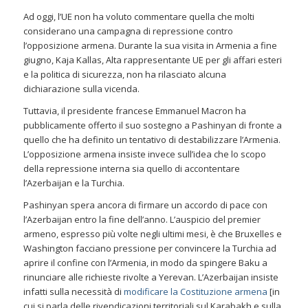
Ad oggi, l’UE non ha voluto commentare quella che molti
considerano una campagna di repressione contro
l’opposizione armena. Durante la sua visita in Armenia a fine
giugno, Kaja Kallas, Alta rappresentante UE per gli affari esteri
e la politica di sicurezza, non ha rilasciato alcuna
dichiarazione sulla vicenda.
Tuttavia, il presidente francese Emmanuel Macron ha
pubblicamente offerto il suo sostegno a Pashinyan di fronte a
quello che ha definito un tentativo di destabilizzare l’Armenia.
L’opposizione armena insiste invece sull’idea che lo scopo
della repressione interna sia quello di accontentare
l’Azerbaijan e la Turchia.
Pashinyan spera ancora di firmare un accordo di pace con
l’Azerbaijan entro la fine dell’anno. L’auspicio del premier
armeno, espresso più volte negli ultimi mesi, è che Bruxelles e
Washington facciano pressione per convincere la Turchia ad
aprire il confine con l’Armenia, in modo da spingere Baku a
rinunciare alle richieste rivolte a Yerevan. L’Azerbaijan insiste
infatti sulla necessità di
modificare la Costituzione armena
[in
cui si parla delle rivendicazioni territoriali sul Karabakh e sulla