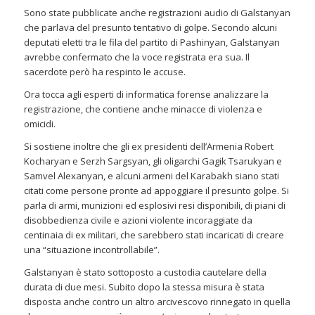
Sono state pubblicate anche registrazioni audio di Galstanyan
che parlava del presunto tentativo di golpe. Secondo alcuni
deputati eletti tra le fila del partito di Pashinyan, Galstanyan
avrebbe confermato che la voce registrata era sua. Il
sacerdote però ha respinto le accuse.
Ora tocca agli esperti di informatica forense analizzare la
registrazione, che contiene anche minacce di violenza e
omicidi.
Si sostiene inoltre che gli ex presidenti dell’Armenia Robert
Kocharyan e Serzh Sargsyan, gli oligarchi Gagik Tsarukyan e
Samvel Alexanyan, e alcuni armeni del Karabakh siano stati
citati come persone pronte ad appoggiare il presunto golpe. Si
parla di armi, munizioni ed esplosivi resi disponibili, di piani di
disobbedienza civile e azioni violente incoraggiate da
centinaia di ex militari, che sarebbero stati incaricati di creare
una “situazione incontrollabile”.
Galstanyan è stato sottoposto a custodia cautelare della
durata di due mesi. Subito dopo la stessa misura è stata
disposta anche contro un altro arcivescovo rinnegato in quella