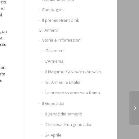
izio
ono
Campagne
l
Il premio Hrant Dink
Gli Armeni
, un
a,
Storia e informazioni
cito
Gli armeni
L’Armenia
Non
Il Nagorno Karabakh /Artsakh
ate
lo
Gli Armeni e L’Italia
La presenza armena a Roma
I 
Il Genocidio
l’
Il genocidio armeno
(S
Che cosa è un genocidio
24 Aprile