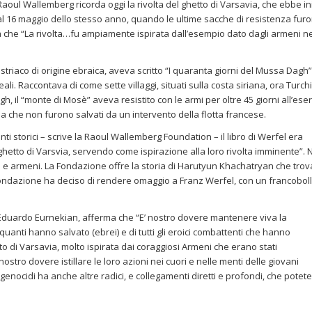
oul Wallemberg ricorda oggi la rivolta del ghetto di Varsavia, che ebbe in
no al 16 maggio dello stesso anno, quando le ultime sacche di resistenza fur
ma che “La rivolta…fu ampiamente ispirata dall’esempio dato dagli armeni ne
striaco di origine ebraica, aveva scritto “I quaranta giorni del Mussa Dagh”
ali. Raccontava di come sette villaggi, situati sulla costa siriana, ora Turchi
 il “monte di Mosè” aveva resistito con le armi per oltre 45 giorni all’eser
 a che non furono salvati da un intervento della flotta francese.
i storici – scrive la Raoul Wallemberg Foundation – il libro di Werfel era
ghetto di Varsvia, servendo come ispirazione alla loro rivolta imminente”. 
i e armeni. La Fondazione offre la storia di Harutyun Khachatryan che trov
ondazione ha deciso di rendere omaggio a Franz Werfel, con un francobol
 Eduardo Eurnekian, afferma che “E’ nostro dovere mantenere viva la
uanti hanno salvato (ebrei) e di tutti gli eroici combattenti che hanno
to di Varsavia, molto ispirata dai coraggiosi Armeni che erano stati
nostro dovere istillare le loro azioni nei cuori e nelle menti delle giovani
 genocidi ha anche altre radici, e collegamenti diretti e profondi, che potete