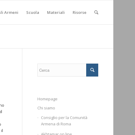
li Armeni
Scuola
Materiali
Risorse
Homepage
rno
Chi siamo
ed
Consiglio per la Comunità
Armena di Roma
o
il
Akhtamar on line