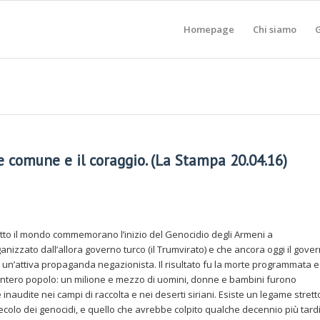
Homepage
Chi siamo
G
re comune e il coraggio. (La Stampa 20.04.16)
 tutto il mondo commemorano l’inizio del Genocidio degli Armeni a
nizzato dall’allora governo turco (il Trumvirato) e che ancora oggi il gove
 un’attiva propaganda negazionista. Il risultato fu la morte programmata 
 intero popolo: un milione e mezzo di uomini, donne e bambini furono
inaudite nei campi di raccolta e nei deserti siriani. Esiste un legame strett
secolo dei genocidi, e quello che avrebbe colpito qualche decennio più tardi 