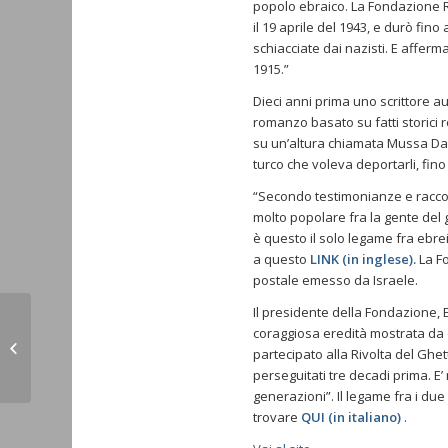
popolo ebraico. La Fondazione Ra
il 19 aprile del 1943, e durò fi
schiacciate dai nazisti. E affer
1915.”
Dieci anni prima uno scrittore au
romanzo basato su fatti storici re
su un’altura chiamata Mussa Dagh,
turco che voleva deportarli, fino
“Secondo testimonianze e raccont
molto popolare fra la gente del 
è questo il solo legame fra ebre
a questo
LINK (in inglese).
La F
postale emesso da Israele.
Il presidente della Fondazione,
Le comunità cristiane fanno ricorso
coraggiosa eredità mostrata da q
contro l’espropriazione delle
partecipato alla Rivolta del Ghet
chiese...
perseguitati tre decadi prima. E’ 
generazioni”. Il legame fra i due
trovare
QUI (in italiano)
.