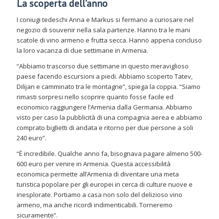
La scoperta dell’anno
I coniugi tedeschi Anna e Markus si fermano a curiosare nel
negozio di souvenir nella sala partenze. Hanno tra le mani
scatole di vino armeno e frutta secca. Hanno appena concluso
la loro vacanza di due settimane in Armenia.
“Abbiamo trascorso due settimane in questo meraviglioso
paese facendo escursioni a piedi. Abbiamo scoperto Tatev,
Dilijan e camminato tra le montagne”, spiega la coppia. “Siamo
rimasti sorpresi nello scoprire quanto fosse facile ed
economico raggiungere l’Armenia dalla Germania. Abbiamo
visto per caso la pubblicità di una compagnia aerea e abbiamo
comprato biglietti di andata e ritorno per due persone a soli
240 euro”.
“È incredibile. Qualche anno fa, bisognava pagare almeno 500-
600 euro per venire in Armenia. Questa accessibilità
economica permette all’Armenia di diventare una meta
turistica popolare per gli europei in cerca di culture nuove e
inesplorate. Portiamo a casa non solo del delizioso vino
armeno, ma anche ricordi indimenticabili. Torneremo
sicuramente”.