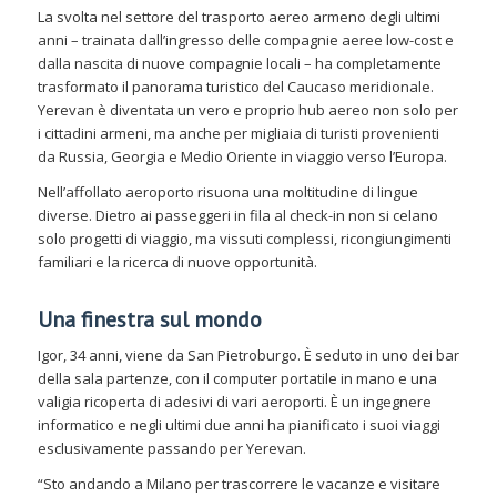
La svolta nel settore del trasporto aereo armeno degli ultimi
anni – trainata dall’ingresso delle compagnie aeree low-cost e
dalla nascita di nuove compagnie locali – ha completamente
trasformato il panorama turistico del Caucaso meridionale.
Yerevan è diventata un vero e proprio hub aereo non solo per
i cittadini armeni, ma anche per migliaia di turisti provenienti
da Russia, Georgia e Medio Oriente in viaggio verso l’Europa.
Nell’affollato aeroporto risuona una moltitudine di lingue
diverse. Dietro ai passeggeri in fila al check-in non si celano
solo progetti di viaggio, ma vissuti complessi, ricongiungimenti
familiari e la ricerca di nuove opportunità.
Una finestra sul mondo
Igor, 34 anni, viene da San Pietroburgo. È seduto in uno dei bar
della sala partenze, con il computer portatile in mano e una
valigia ricoperta di adesivi di vari aeroporti. È un ingegnere
informatico e negli ultimi due anni ha pianificato i suoi viaggi
esclusivamente passando per Yerevan.
“Sto andando a Milano per trascorrere le vacanze e visitare