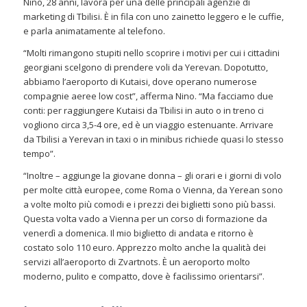
Nino, 28 anni, lavora per una delle principali agenzie di
marketing di Tbilisi. È in fila con uno zainetto leggero e le cuffie,
e parla animatamente al telefono.
“Molti rimangono stupiti nello scoprire i motivi per cui i cittadini
georgiani scelgono di prendere voli da Yerevan. Dopotutto,
abbiamo l’aeroporto di Kutaisi, dove operano numerose
compagnie aeree low cost”, afferma Nino. “Ma facciamo due
conti: per raggiungere Kutaisi da Tbilisi in auto o in treno ci
vogliono circa 3,5-4 ore, ed è un viaggio estenuante. Arrivare
da Tbilisi a Yerevan in taxi o in minibus richiede quasi lo stesso
tempo”.
“Inoltre – aggiunge la giovane donna – gli orari e i giorni di volo
per molte città europee, come Roma o Vienna, da Yerean sono
a volte molto più comodi e i prezzi dei biglietti sono più bassi.
Questa volta vado a Vienna per un corso di formazione da
venerdì a domenica. Il mio biglietto di andata e ritorno è
costato solo 110 euro. Apprezzo molto anche la qualità dei
servizi all’aeroporto di Zvartnots. È un aeroporto molto
moderno, pulito e compatto, dove è facilissimo orientarsi”.