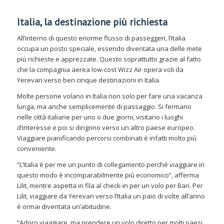
Italia, la destinazione più richiesta
All’interno di questo enorme flusso di passeggeri, l’Italia
occupa un posto speciale, essendo diventata una delle mete
più richieste e apprezzate. Questo soprattutto grazie al fatto
che la compagnia aerea low-cost Wizz Air opera voli da
Yerevan verso ben cinque destinazioni in Italia.
Molte persone volano in Italia non solo per fare una vacanza
lunga, ma anche semplicemente di passaggio. Si fermano
nelle città italiane per uno o due giorni, visitano i luoghi
d’interesse e poi si dirigono verso un altro paese europeo.
Viaggiare pianificando percorsi combinati è infatti molto più
conveniente.
“L’Italia è per me un punto di collegamento perché viaggiare in
questo modo è incomparabilmente più economico”, afferma
Lilit, mentre aspetta in fila al check-in per un volo per Bari. Per
Lilit, viaggiare da Yerevan verso l’Italia un paio di volte all’anno
è ormai diventata un’abitudine.
“Adoro viaggiare, ma prendere un volo diretto per molti paesi