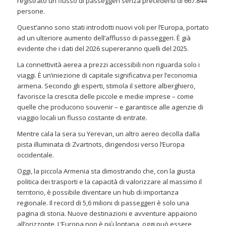
registrato un flusso di passeggeri senza precedenti di 667.844
persone.
Quest’anno sono stati introdotti nuovi voli per l’Europa, portato
ad un ulteriore aumento dell’afflusso di passeggeri. È già
evidente che i dati del 2026 supereranno quelli del 2025.
La connettività aerea a prezzi accessibili non riguarda solo i
viaggi. È un’iniezione di capitale significativa per l’economia
armena. Secondo gli esperti, stimola il settore alberghiero,
favorisce la crescita delle piccole e medie imprese – come
quelle che producono souvenir – e garantisce alle agenzie di
viaggio locali un flusso costante di entrate.
Mentre cala la sera su Yerevan, un altro aereo decolla dalla
pista illuminata di Zvartnots, dirigendosi verso l’Europa
occidentale.
Oggi, la piccola Armenia sta dimostrando che, con la giusta
politica dei trasporti e la capacità di valorizzare al massimo il
territorio, è possibile diventare un hub di importanza
regionale. Il record di 5,6 milioni di passeggeri è solo una
pagina di storia. Nuove destinazioni e avventure appaiono
all’orizzonte. L’Europa non è più lontana, oggi può essere