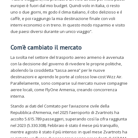
europei è fuori dal mio budget. Quindi volo in Italia, ci resto
uno o due giorni, mi godo il clima italiano, il cibo delizioso e il
caffè, e poi raggiungo la mia destinazione finale con voli
interni economici o in treno. In questo modo risparmio e visito
due paesi diversi durante un unico viaggio”.
Com’è cambiato il mercato
La svolta nel settore del trasporto aereo armeno è avvenuta
con la decisione del governo di rivedere le proprie politiche,
abolendo la cosiddetta “tassa aerea” per le nuove
destinazioni e aprendo le porte al colosso low-cost Wizz Air.
Parallelamente, sono comparse sul mercato nuove compagnie
aeree locali, come FlyOne Armenia, creando concorrenza
interna.
Stando ai dati del Comitato per l’aviazione civile della
Repubblica d’Armenia, nel 2025 l’aeroporto di Zvartnots ha
accolto 5.615.789 passeggeri, superando così la cifra raggiunta
nel 2023 (5.330.308). Febbraio è stato il mese più tranquillo,
mentre agosto è stato il più intenso: in quel mese Zvartnots ha