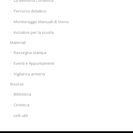
La Memoria Condivisa
Percorso didattico
Monitoraggio Manuali di Storia
Iniziative per la scuola
Materiali
Rassegna stampa
Eventi e Appuntamenti
Vigilanza armena
Risorse
Biblioteca
Cineteca
Link utili