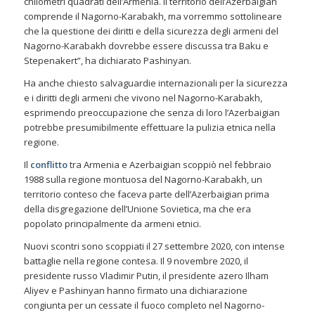
chilometri quadrati dell’Armenia. Il territorio dell’Azerbaigian
comprende il Nagorno-Karabakh, ma vorremmo sottolineare
che la questione dei diritti e della sicurezza degli armeni del
Nagorno-Karabakh dovrebbe essere discussa tra Baku e
Stepenakert”, ha dichiarato Pashinyan.
Ha anche chiesto salvaguardie internazionali per la sicurezza
e i diritti degli armeni che vivono nel Nagorno-Karabakh,
esprimendo preoccupazione che senza di loro l’Azerbaigian
potrebbe presumibilmente effettuare la pulizia etnica nella
regione.
Il
conflitto
tra Armenia e Azerbaigian scoppiò nel febbraio
1988 sulla regione montuosa del Nagorno-Karabakh, un
territorio conteso che faceva parte dell’Azerbaigian prima
della disgregazione dell’Unione Sovietica, ma che era
popolato principalmente da armeni etnici.
Nuovi scontri sono scoppiati il ​​27 settembre 2020, con intense
battaglie nella regione contesa. Il 9 novembre 2020, il
presidente russo Vladimir Putin, il presidente azero Ilham
Aliyev e Pashinyan hanno firmato una dichiarazione
congiunta per un cessate il fuoco completo nel Nagorno-