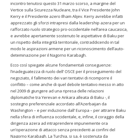
incontro tenutosi questo 31 marzo scorso, a margine del
Vertice sulla Sicurezza Nucleare, tra il Vice Presidente John
Kerry e il Presidente azero Ilham Alijev. Kerry avrebbe infatti
apprezzato gli sforzi intrapresi dalla leadership azera per un
rafforzato ruolo strategico pro-occidentale nell’area caucasica,
e avrebbe apertamente sostenuto le aspettative di Baku per
un rispetto della integrità territoriale, contraddicendo in tal
modo le aspirazioni armene per un riconoscimento dell’auto-
deteminazione per il Nagorno Karabagh.
Ecco così spiegate alcune fondamentali conseguenze:
l’inadeguatezza di ruolo dell’ OSCE per il proseguimento del
negoziato, il fallimento dei vari tentativi di ricomporre il
conflitto – come anche di quel debole tentativo messo in atto
nel 2009 di giungere ad una ripresa delle relazioni
diplomatiche tra Yerevan e Ankara alleata di Baku -, il
sostegno preferenziale accordato all’Azerbaijan da
Washington – e per induzione dall’ Europa – per attrarre Baku
nella sfera di influenza occidentale, e, infine, il coraggio della
dirigenza azera ad intraprendere impunemente ora
un’operazione di attacco senza precedenti ai confini del
Nagorno Karabagh. La Turchia, si sa, è sostenuta da