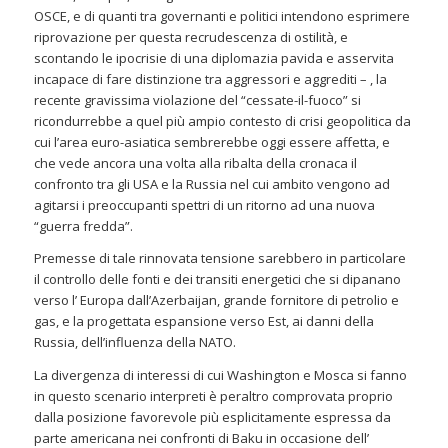
OSCE, e di quanti tra governanti e politici intendono esprimere
riprovazione per questa recrudescenza di ostilità, e
scontando le ipocrisie di una diplomazia pavida e asservita
incapace di fare distinzione tra aggressori e aggrediti – , la
recente gravissima violazione del “cessate-il-fuoco” si
ricondurrebbe a quel più ampio contesto di crisi geopolitica da
cui l’area euro-asiatica sembrerebbe oggi essere affetta, e
che vede ancora una volta alla ribalta della cronaca il
confronto tra gli USA e la Russia nel cui ambito vengono ad
agitarsi i preoccupanti spettri di un ritorno ad una nuova
“guerra fredda”.
Premesse di tale rinnovata tensione sarebbero in particolare
il controllo delle fonti e dei transiti energetici che si dipanano
verso l’ Europa dall’Azerbaijan, grande fornitore di petrolio e
gas, e la progettata espansione verso Est, ai danni della
Russia, dell’influenza della NATO.
La divergenza di interessi di cui Washington e Mosca si fanno
in questo scenario interpreti è peraltro comprovata proprio
dalla posizione favorevole più esplicitamente espressa da
parte americana nei confronti di Baku in occasione dell’