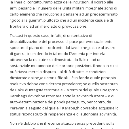
la linea di contatto, l’ampiezza delle incursioni, il ricorso alle
armi pesanti e il numero delle unità militari impegnate sono di
certo elementi che inducono a pensare ad un predeterminato
“gioco alla guerra”, piuttosto che ad un incidente casuale di
frontiera o ad un mero atto di provocazione.
Trattasi in questo caso, infatti, di un tentativo di
destabilizzazione del processo di pace per eventualmente
spostare il piano del confronto dal tavolo negoziale al teatro
di guerra, intimidendo in tal modo l’Armenia per indurla –
attraverso la risolutezza dimostrata da Baku – ad un
sostanziale mutamento delle proprie posizioni. Il nodo in cui si
può riassumere la disputa – al di là di tutte le condizioni
dichiarate dai negoziatori ufficiali – è in fondo quale principio
risolutivo debba considerarsi prevalente; se quello sostenuto
da Baku di integrità territoriale – a termini del quale il Nagorno
Karabagh dovrebbe ritornare sotto la sovranità azera – o di
auto-determinazione dei popoli perseguito, per contro, da
Yerevan a seguito del quale il Karabagh dovrebbe acquisire lo
status riconosciuto di indipendenza e di autonoma sovranità.
Non v’è dubbio che il recente attacco senza precedenti sulla