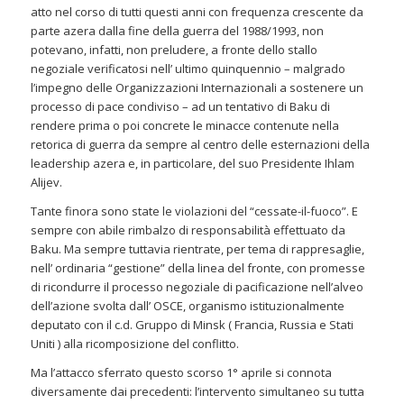
atto nel corso di tutti questi anni con frequenza crescente da
parte azera dalla fine della guerra del 1988/1993, non
potevano, infatti, non preludere, a fronte dello stallo
negoziale verificatosi nell’ ultimo quinquennio – malgrado
l’impegno delle Organizzazioni Internazionali a sostenere un
processo di pace condiviso – ad un tentativo di Baku di
rendere prima o poi concrete le minacce contenute nella
retorica di guerra da sempre al centro delle esternazioni della
leadership azera e, in particolare, del suo Presidente Ihlam
Alijev.
Tante finora sono state le violazioni del “cessate-il-fuoco”. E
sempre con abile rimbalzo di responsabilità effettuato da
Baku. Ma sempre tuttavia rientrate, per tema di rappresaglie,
nell’ ordinaria “gestione” della linea del fronte, con promesse
di ricondurre il processo negoziale di pacificazione nell’alveo
dell’azione svolta dall’ OSCE, organismo istituzionalmente
deputato con il c.d. Gruppo di Minsk ( Francia, Russia e Stati
Uniti ) alla ricomposizione del conflitto.
Ma l’attacco sferrato questo scorso 1° aprile si connota
diversamente dai precedenti: l’intervento simultaneo su tutta