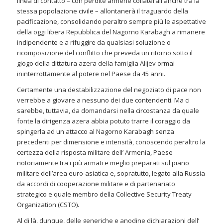
linea di contatto – con perdite armene collaterali anche tra la
stessa popolazione civile – allontanerà il traguardo della
pacificazione, consolidando peraltro sempre più le aspettative
della oggi libera Repubblica del Nagorno Karabagh a rimanere
indipendente e a rifuggire da qualsiasi soluzione o
ricomposizione del conflitto che preveda un ritorno sotto il
giogo della dittatura azera della famiglia Alijev ormai
ininterrottamente al potere nel Paese da 45 anni.
Certamente una destabilizzazione del negoziato di pace non
verrebbe a giovare a nessuno dei due contendenti. Ma ci
sarebbe, tuttavia, da domandarsi nella circostanza da quale
fonte la dirigenza azera abbia potuto trarre il coraggio da
spingerla ad un attacco al Nagorno Karabagh senza
precedenti per dimensione e intensità, conoscendo peraltro la
certezza della risposta militare dell’ Armenia, Paese
notoriamente tra i più armati e meglio preparati sul piano
militare dell’area euro-asiatica e, sopratutto, legato alla Russia
da accordi di cooperazione militare e di partenariato
strategico e quale membro della Collective Security Treaty
Organization (CSTO).
Al di là, dunque, delle generiche e anodine dichiarazioni dell’