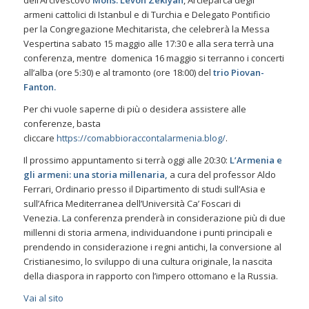
dell’Arcivescovo
Mons. Levon Zekiyan
, Arcieparca degli
armeni cattolici di Istanbul e di Turchia e Delegato Pontificio
per la Congregazione Mechitarista, che celebrerà la Messa
Vespertina sabato 15 maggio alle 17:30 e alla sera terrà una
conferenza, mentre domenica 16 maggio si terranno i concerti
all’alba (ore 5:30) e al tramonto (ore 18:00) del
trio Piovan-
Fanton.
Per chi vuole saperne di più o desidera assistere alle
conferenze, basta
cliccare
https://comabbioraccontalarmenia.blog/
.
Il prossimo appuntamento si terrà oggi alle 20:30:
L’Armenia e
gli armeni: una storia millenaria,
a cura del professor Aldo
Ferrari, Ordinario presso il Dipartimento di studi sull’Asia e
sull’Africa Mediterranea dell’Università Ca’ Foscari di
Venezia
.
La conferenza prenderà in considerazione più di due
millenni di storia armena, individuandone i punti principali e
prendendo in considerazione i regni antichi, la conversione al
Cristianesimo, lo sviluppo di una cultura originale, la nascita
della diaspora in rapporto con l’impero ottomano e la Russia.
Vai al sito