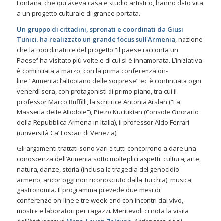
Fontana, che qui aveva casa e studio artistico, hanno dato vita
a un progetto culturale di grande portata.
Un gruppo di cittadini, spronati e coordinati da Giusi
Tunici, ha realizzato un grande
focus
sull’Armenia
, nazione
che la coordinatrice del progetto
“il paese racconta un
Paese”
ha visitato più volte e di cui si è innamorata. L’iniziativa
è cominciata a marzo, con la prima conferenza
on-
line
“Armenia: l’altopiano delle sorprese” ed è continuata ogni
venerdì sera, con protagonisti di primo piano, tra cui il
professor Marco Ruffilli, la scrittrice Antonia Arslan
(“La
Masseria delle Allodole”
), Pietro Kuciukian (Console Onorario
della Repubblica Armena in Italia), il professor Aldo Ferrari
(università Ca’ Foscari di Venezia).
Gli argomenti trattati sono vari e tutti concorrono a dare una
conoscenza dell’Armenia sotto molteplici aspetti: cultura, arte,
natura, danze, storia (inclusa la tragedia del genocidio
armeno, ancor oggi non riconosciuto dalla Turchia), musica,
gastronomia. Il programma prevede due mesi di
conferenze
on-line
e tre
week-end
con incontri dal vivo,
mostre e laboratori per ragazzi. Meritevoli di nota la visita