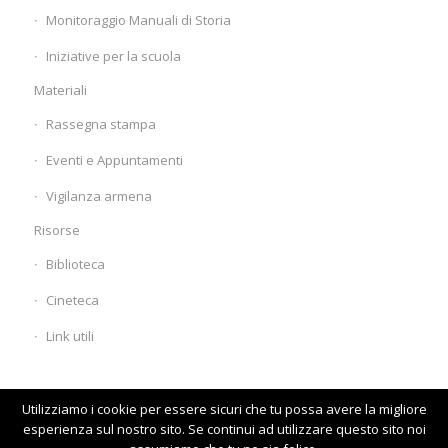
Monitoraggio Manuali di Storia
Iniziative per la scuola
Materiali
Rassegna stampa
Eventi e Appuntamenti
Vigilanza armena
Risorse
Biblioteca
Cineteca
Link utili
Utilizziamo i cookie per essere sicuri che tu possa avere la migliore
esperienza sul nostro sito. Se continui ad utilizzare questo sito noi