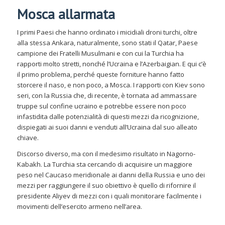
Mosca allarmata
I primi Paesi che hanno ordinato i micidiali droni turchi, oltre
alla stessa Ankara, naturalmente, sono stati il Qatar, Paese
campione dei Fratelli Musulmani e con cui la Turchia ha
rapporti molto stretti, nonché l’Ucraina e l’Azerbaigian. E qui c’è
il primo problema, perché queste forniture hanno fatto
storcere il naso, e non poco, a Mosca. I rapporti con Kiev sono
seri, con la Russia che, di recente, è tornata ad ammassare
truppe sul confine ucraino e potrebbe essere non poco
infastidita dalle potenzialità di questi mezzi da ricognizione,
dispiegati ai suoi danni e venduti all’Ucraina dal suo alleato
chiave.
Discorso diverso, ma con il medesimo risultato in Nagorno-
Kabakh. La Turchia sta cercando di acquisire un maggiore
peso nel Caucaso meridionale ai danni della Russia e uno dei
mezzi per raggiungere il suo obiettivo è quello di rifornire il
presidente Aliyev di mezzi con i quali monitorare facilmente i
movimenti dell’esercito armeno nell’area.