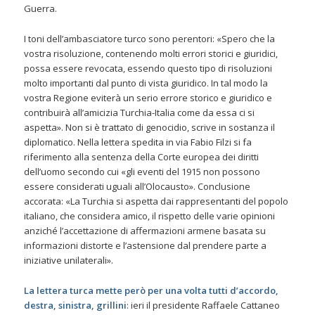
Guerra.
I toni dell’ambasciatore turco sono perentori: «Spero che la
vostra risoluzione, contenendo molti errori storici e giuridici,
possa essere revocata, essendo questo tipo di risoluzioni
molto importanti dal punto di vista giuridico. In tal modo la
vostra Regione eviterà un serio errore storico e giuridico e
contribuirà all’amicizia Turchia-Italia come da essa ci si
aspetta». Non si è trattato di genocidio, scrive in sostanza il
diplomatico. Nella lettera spedita in via Fabio Filzi si fa
riferimento alla sentenza della Corte europea dei diritti
dell’uomo secondo cui «gli eventi del 1915 non possono
essere considerati uguali all’Olocausto». Conclusione
accorata: «La Turchia si aspetta dai rappresentanti del popolo
italiano, che considera amico, il rispetto delle varie opinioni
anziché l’accettazione di affermazioni armene basata su
informazioni distorte e l’astensione dal prendere parte a
iniziative unilaterali».
La lettera turca mette però per una volta tutti d’accordo,
destra, sinistra, grillini
: ieri il presidente Raffaele Cattaneo