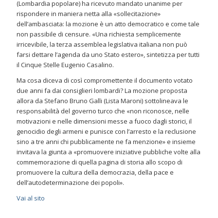
(Lombardia popolare) ha ricevuto mandato unanime per
rispondere in maniera netta alla «sollecitazione»
dell’ambasciata: la mozione è un atto democratico e come tale
non passibile di censure. «Una richiesta semplicemente
irricevibile, la terza assemblea legislativa italiana non può
farsi dettare l’agenda da uno Stato estero», sintetizza per tutti
il Cinque Stelle Eugenio Casalino.
Ma cosa diceva di così compromettente il documento votato
due anni fa dai consiglieri lombardi? La mozione proposta
allora da Stefano Bruno Galli (Lista Maroni) sottolineava le
responsabilità del governo turco che «non riconosce, nelle
motivazioni e nelle dimensioni messe a fuoco dagli storici, il
genocidio degli armeni e punisce con l’arresto e la reclusione
sino a tre anni chi pubblicamente ne fa menzione» e insieme
invitava la giunta a «promuovere iniziative pubbliche volte alla
commemorazione di quella pagina di storia allo scopo di
promuovere la cultura della democrazia, della pace e
dell’autodeterminazione dei popoli».
Vai al sito