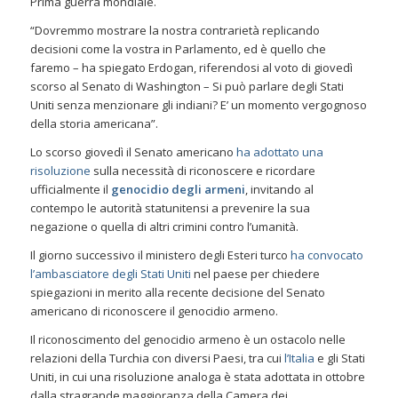
Prima guerra mondiale.
“Dovremmo mostrare la nostra contrarietà replicando
decisioni come la vostra in Parlamento, ed è quello che
faremo – ha spiegato Erdogan, riferendosi al voto di giovedì
scorso al Senato di Washington – Si può parlare degli Stati
Uniti senza menzionare gli indiani? E’ un momento vergognoso
della storia americana”.
Lo scorso giovedì il Senato americano
ha adottato una
risoluzione
sulla necessità di riconoscere e ricordare
ufficialmente il
genocidio degli armeni
, invitando al
contempo le autorità statunitensi a prevenire la sua
negazione o quella di altri crimini contro l’umanità.
Il giorno successivo il ministero degli Esteri turco
ha convocato
l’ambasciatore degli Stati Uniti
nel paese per chiedere
spiegazioni in merito alla recente decisione del Senato
americano di riconoscere il genocidio armeno.
Il riconoscimento del genocidio armeno è un ostacolo nelle
relazioni della Turchia con diversi Paesi, tra cui
l’Italia
e gli Stati
Uniti, in cui una risoluzione analoga è stata adottata in ottobre
dalla stragrande maggioranza della Camera dei