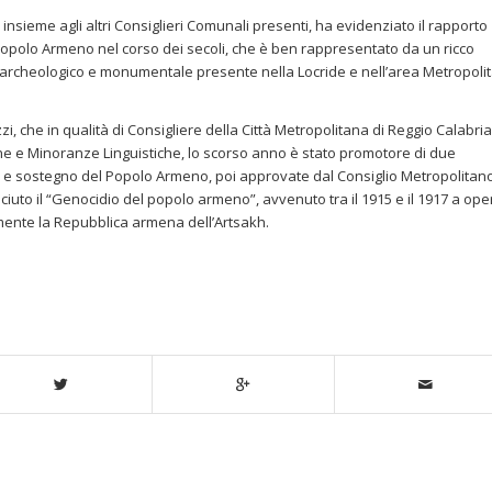
insieme agli altri Consiglieri Comunali presenti, ha evidenziato il rapporto
 popolo Armeno nel corso dei secoli, che è ben rappresentato da un ricco
o, archeologico e monumentale presente nella Locride e nell’area Metropoli
zzi, che in qualità di Consigliere della Città Metropolitana di Reggio Calabri
one e Minoranze Linguistiche, lo scorso anno è stato promotore di due
tà e sostegno del Popolo Armeno, poi approvate dal Consiglio Metropolitan
ciuto il “Genocidio del popolo armeno”, avvenuto tra il 1915 e il 1917 a ope
ente la Repubblica armena dell’Artsakh.