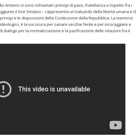
o Armeno si sono richiamati i principi di pace, fratellanza e rispetto fra i
 aggiunto il Vice Sindaco – rappresenta un baluardo della libertà umana e d
principi e le disposizioni della Costituzione della Repubblica. La memoria
ideologico, è la via sicura per sanare vecchie ferite e per incoraggiare e
dialogo per la normalizzazione e la pacificazione delle relazioni fra il