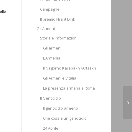
Campagne
ella
Il premio Hrant Dink
Gli Armeni
Storia e informazioni
Gli armeni
L’Armenia
Il Nagorno Karabakh /Artsakh
Gli Armeni e L’Italia
La presenza armena a Roma
Bi
Il Genocidio
co
Il genocidio armeno
St
Che cosa è un genocidio
24 Aprile