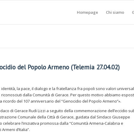
Homepage
Chi siamo
G
nocidio del Popolo Armeno (Telemia 27.04.02)
e identità, la pace, il dialogo e la fratellanza fra popoli sono valori universal
e riconosciuti dalla Comunità di Gerace. Per questo motivo abbiamo esposto
 a ricordo del 107 anniversario del “Genocidio del Popolo Armeno”».
indaco di Gerace Rudi Lizzi a seguito della commemorazione dell’eccidio su
strazione Comunale della Città di Gerace, guidata dal Sindaco Giuseppe
o celebrare l’iniziativa promossa dalla “Comunità Armena-Calabria e
 Armeni d’Italia”.