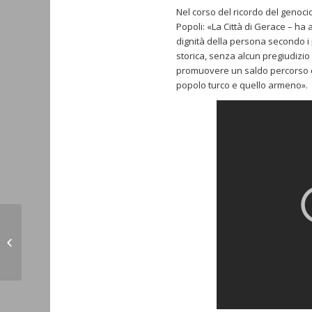
Nel corso del ricordo del genocidi
Popoli: «La Città di Gerace – ha
dignità della persona secondo i 
storica, senza alcun pregiudizio 
promuovere un saldo percorso di 
popolo turco e quello armeno».
Armenia oggi, tra passato e futuro (Il
Torinese 27.04.22)