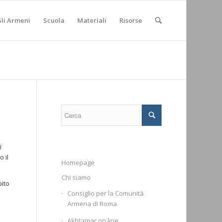
li Armeni
Scuola
Materiali
Risorse
i
 il
Homepage
Chi siamo
bito
Consiglio per la Comunità
Armena di Roma
Akhtamar on line