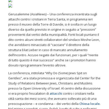
Gerusalemme (AsiaNews) – Una conferenza incentrata sugli
attacchi contro i cristiani in Terra Santa, in programma ieri
presso il museo della Torre di Davide, si è svolta in un luogo
diverso da quello previsto in origine in seguito a “pressioni”
provenienti dai vertici della municipalità. Fonti locali puntano il
dito contro alcuni stretti collaboratori del sindaco Moshe Leon,
che avrebbero minacciato di “cacciare” il direttore della
struttura Eilat Lieber in caso di mancato annullamento
dell’incontro. Accuse negate dai funzionari, per i quali “niente
di tutto questo è mai successo” anche se i promotori hanno
dovuto riprogrammare l’evento altrove.
La conferenza, intitolata “Why Do (Some) Jews Spit on
Gentiles”, era stata promossa e organizzata dal Center for the
Study of Relations Between Jews, Christians and Muslims
presso la Open University of Israel. Al centro della discussione
vi era proprio l’escalation di
attacchi
contro i cristiani nella
città santa dei mesi scorsi, che avevano sollevato più di una
preoccupazione – e condanna – dei vertici della
Chiesa locale
.
Nel mirino sacerdoti, suore, fedeli, luoghi di culto e pellegrini