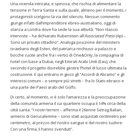
Una vicenda intricata, e spinosa, che rischia di alimentare la
tensione in Terra Santa e sulla quale, almeno per il momento, i
protagonisti scelgono la via del silenzio. Nessun commento
giunge infatti dall’imprenditore ebreo-australiano, oggi di
stanza a Londra dove ha sede la sua attività. “Non rilascio
interviste – ha dichiarato Rubenstein all’
Associated Press
(Ap) -.
Sono un privato cittadino”. Analoga posizione del ministero
israeliano degli Esteri, del patriarca rinchiuso a palazzo e
bocche cucite anche fra i vertici di One&Only, la compagnia di
hotel con base a Dubai, negli Emirati Arabi Uniti (Eau), che
secondo il progetto dovrebbe gestire l’hotel di lusso ultimata la
costruzione. E qui entrano in gioco gli “Accordi di Abramo” e gli
interessi comuni – e sempre più stretti – fra lo Stato ebraico e
una parte dei Paesi arabi del Golfo.
Di certo, al momento, vi è solo l’amarezza e la preoccupazione
della comunità armena il cui quartiere occupa il 14% circa della
città santa. “I nostri terreni – afferma il 26enne Setrag Balian,
armeno di Gerusalemme – sono stati acquistati centimetro per
centimetro, al prezzo del nostro sangue e del nostro sudore.
Con una firma, li hanno svenduti”.