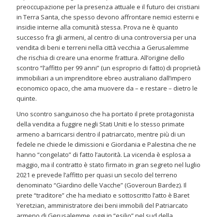
preoccupazione per la presenza attuale e il futuro dei cristiani
in Terra Santa, che spesso devono affrontare nemici esterni e
insidie interne alla comunità stessa. Prova ne è quanto
successo fra gli armeni, al centro di una controversia per una
vendita di beni e terreni nella città vecchia a Gerusalemme
che rischia di creare una enorme frattura. All’origine dello
scontro “l’affitto per 99 anni” (un esproprio di fatto) di proprietà
immobiliari a un imprenditore ebreo australiano dall’impero
economico opaco, che ama muovere da – e restare – dietro le
quinte.
Uno scontro sanguinoso che ha portato il prete protagonista
della vendita a fuggire negli Stati Uniti e lo stesso primate
armeno a barricarsi dentro il patriarcato, mentre più di un
fedele ne chiede le dimissioni e Giordania e Palestina che ne
hanno “congelato” di fatto l’autorità. La vicenda è esplosa a
maggio, ma il contratto è stato firmato in gran segreto nel luglio
2021 e prevede l’affitto per quasi un secolo del terreno
denominato “Giardino delle Vacche” (Goveroun Bardez). Il
prete “traditore” che ha mediato e sottoscritto l’atto è Baret
Yeretzian, amministratore dei beni immobili del Patriarcato
armeno di Gerusalemme, oggi in “esilio” nel sud della