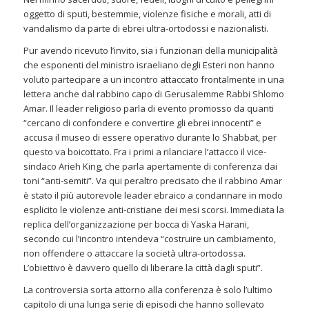
oggetto di sputi, bestemmie, violenze fisiche e morali, atti di
vandalismo da parte di ebrei ultra-ortodossi e nazionalisti.
Pur avendo ricevuto l’invito, sia i funzionari della municipalità
che esponenti del ministro israeliano degli Esteri non hanno
voluto partecipare a un incontro attaccato frontalmente in una
lettera anche dal rabbino capo di Gerusalemme Rabbi Shlomo
Amar. Il leader religioso parla di evento promosso da quanti
“cercano di confondere e convertire gli ebrei innocenti” e
accusa il museo di essere operativo durante lo Shabbat, per
questo va boicottato. Fra i primi a rilanciare l’attacco il vice-
sindaco Arieh King, che parla apertamente di conferenza dai
toni “anti-semiti”. Va qui peraltro precisato che il rabbino Amar
è stato il più autorevole leader ebraico a condannare in modo
esplicito le violenze anti-cristiane dei mesi scorsi. Immediata la
replica dell’organizzazione per bocca di Yaska Harani,
secondo cui l’incontro intendeva “costruire un cambiamento,
non offendere o attaccare la società ultra-ortodossa.
L’obiettivo è davvero quello di liberare la città dagli sputi”.
La controversia sorta attorno alla conferenza è solo l’ultimo
capitolo di una lunga serie di episodi che hanno sollevato