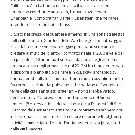
California. Con lui hanno manovrato il patriarca armeno
ortodosso Nourhan Manougian, l’arcivescovo Sevan
Gharibian e l’uomo d’affari Daniel Rubenstein, che nell’area
intende costruire un hotel di lusso.
Situato nei pressi del quartiere armeno, in una zona strategica
della città santa, il Giardino delle Vacche è gestito dal maggio
2021 dal comune come parcheggio per quanti si recano a
pregare al muro del pianto. Il contratto risale al 2020 e vale per
un periodo di 10 anni, ma il suo uso da parte degli ebrei ha
provocato l’ira degli armeni che dal 2012 si battono per tornare
a disporre a pieno titolo dell’area in cui, scavi archeologici,
hanno portato alla luce mosaici di una chiesa bizantina. Inoltre
l’accordo – criticato dai palestinesi che parlano di “svendita” di
terre della città santa agli israeliani – non sarebbe valido,
perché manca l’approvazione mediante voto del Sinodo
armeno (8 ecclesiastici) e del via libera della Fraternità di San
Giacomo del Patriarcato armeno. Nel contratto sarebbero poi
incluse quattro case armene, il celebre ristorante Boulghourji,
attività commerciali ed edifici Tourianashen in via Jaffa, fuori
dalla città vecchia.