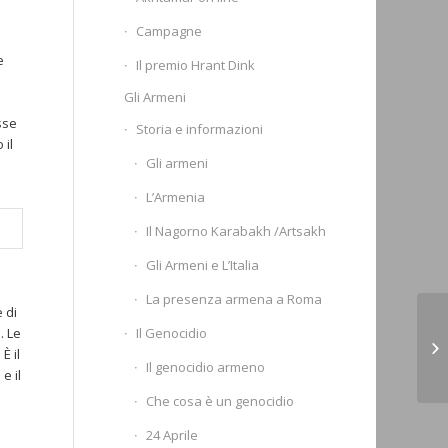
Campagne
e
Il premio Hrant Dink
Gli Armeni
sse
Storia e informazioni
 il
Gli armeni
L’Armenia
Il Nagorno Karabakh /Artsakh
Gli Armeni e L’Italia
La presenza armena a Roma
 di
Ca
Il Genocidio
. Le
fo
È il
Il genocidio armeno
(C
e il
Che cosa è un genocidio
24 Aprile