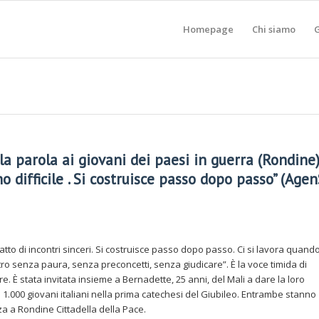
Homepage
Chi siamo
G
 la parola ai giovani dei paesi in guerra (Rondine)
 difficile . Si costruisce passo dopo passo” (Agen
atto di incontri sinceri. Si costruisce passo dopo passo. Ci si lavora quand
’altro senza paura, senza preconcetti, senza giudicare”. È la voce timida di
e. È stata invitata insieme a Bernadette, 25 anni, del Mali a dare la loro
1.000 giovani italiani nella prima catechesi del Giubileo. Entrambe stanno
a a Rondine Cittadella della Pace.