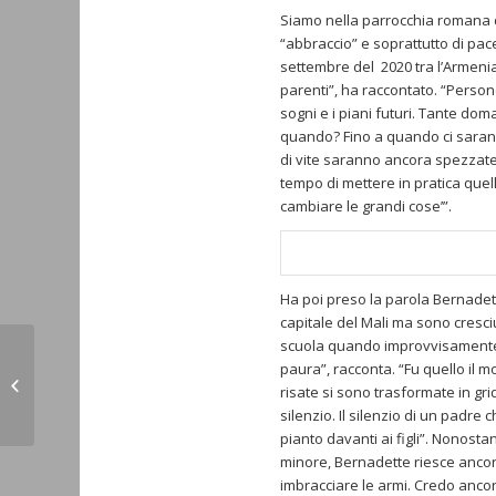
Siamo nella parrocchia romana di
“abbraccio” e soprattutto di pac
settembre del 2020 tra l’Armenia e
parenti”, ha raccontato. “Person
sogni e i piani futuri. Tante d
quando? Fino a quando ci saran
di vite saranno ancora spezzate?
tempo di mettere in pratica quel
cambiare le grandi cose’”.
Ha poi preso la parola Bernadett
capitale del Mali ma sono cresc
scuola quando improvvisamente v
paura”, racconta. “Fu quello il 
[ REPORTAGE ] Armenia, alle origini
risate si sono trasformate in grid
della civiltà: viaggio tra pietra, mito...
silenzio. Il silenzio di un padre 
pianto davanti ai figli”. Nonosta
minore, Bernadette riesce ancora
imbracciare le armi. Credo ancor