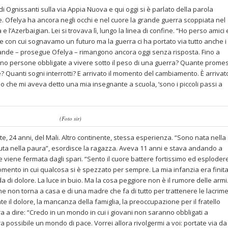
 Ognissanti sulla via Appia Nuova e qui oggi si è parlato della parola
e. Ofelya ha ancora negli occhi e nel cuore la grande guerra scoppiata nel
 l’Azerbaigian. Lei si trovava lì, lungo la linea di confine. “Ho perso amici 
e con cui sognavamo un futuro ma la guerra ci ha portato via tutto anche i
omande – prosegue Ofelya – rimangono ancora oggi senza risposta. Fino a
no persone obbligate a vivere sotto il peso di una guerra? Quante prome
 Quanti sogni interrotti? E arrivato il momento del cambiamento. È arrivato
lo che mi aveva detto una mia insegnante a scuola, ‘sono i piccoli passi a
(Foto sir)
e, 24 anni, del Mali. Altro continente, stessa esperienza. “Sono nata nella
iuta nella paura”, esordisce la ragazza. Aveva 11 anni e stava andando a
iene fermata dagli spari. “Sento il cuore battere fortissimo ed esplodere
momento in cui qualcosa si è spezzato per sempre. La mia infanzia era finita
a di dolore. La luce in buio. Ma la cosa peggiore non è il rumore delle armi. 
che non torna a casa e di una madre che fa di tutto per trattenere le lacrime 
nte il dolore, la mancanza della famiglia, la preoccupazione per il fratello
 a dire: “Credo in un mondo in cui i giovani non saranno obbligati a
a possibile un mondo di pace. Vorrei allora rivolgermi a voi: portate via da