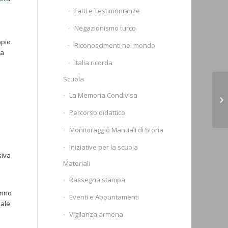
Fatti e Testimonianze
Negazionismo turco
ppio
Riconoscimenti nel mondo
na
Italia ricorda
Scuola
Il
La Memoria Condivisa
un
de
Percorso didattico
Monitoraggio Manuali di Storia
Iniziative per la scuola
siva
Materiali
Rassegna stampa
anno
Eventi e Appuntamenti
nale
Vigilanza armena