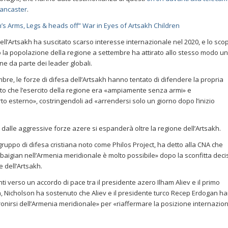
Lancaster
.
en’s Arms, Legs & heads off” War in Eyes of Artsakh Children
ell’Artsakh ha suscitato scarso interesse internazionale nel 2020, e lo sco
o la popolazione della regione a settembre ha attirato allo stesso modo u
ne da parte dei leader globali.
mbre, le forze di difesa dell’Artsakh hanno tentato di difendere la propria
ito che l’esercito della regione era «ampiamente senza armi» e
o esterno», costringendoli ad «arrendersi solo un giorno dopo l’inizio
o dalle aggressive forze azere si espanderà oltre la regione dell’Artsakh.
ruppo di difesa cristiana noto come Philos Project, ha detto alla CNA che
baigian nell’Armenia meridionale è molto possibile» dopo la sconfitta deci
e dell’Artsakh.
 verso un accordo di pace tra il presidente azero Ilham Aliev e il primo
, Nicholson ha sostenuto che Aliev e il presidente turco Recep Erdogan h
onirsi dell’Armenia meridionale» per «riaffermare la posizione internazio