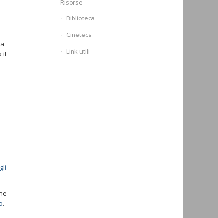
Risorse
Biblioteca
Cineteca
da
Link utili
 il
gli
one
o
.