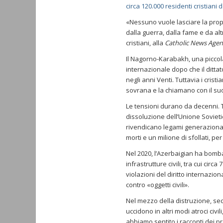
circa 120.000 residenti cristian
«Nessuno vuole lasciare la propri
dalla guerra, dalla fame e da alt
cristiani, alla
Catholic News Agen
Il Nagorno-Karabakh, una piccola
internazionale dopo che il dittato
negli anni Venti. Tuttavia i cris
sovrana e la chiamano con il su
Le tensioni durano da decenni. Tr
dissoluzione dell’Unione Sovietic
rivendicano legami generazionali
morti e un milione di sfollati, per
Nel 2020, l’Azerbaigian ha bomb
infrastrutture civili, tra cui cir
violazioni del diritto internazio
contro «oggetti civili».
Nel mezzo della distruzione, se
uccidono in altri modi atroci civi
abbiamo sentito i racconti dei 