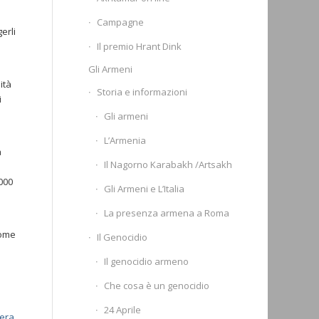
Campagne
erli
Il premio Hrant Dink
Gli Armeni
ità
Storia e informazioni
i
Gli armeni
L’Armenia
a
Il Nagorno Karabakh /Artsakh
.000
Gli Armeni e L’Italia
La presenza armena a Roma
come
Il Genocidio
Il genocidio armeno
Che cosa è un genocidio
24 Aprile
mera