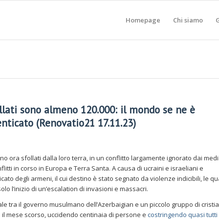
Homepage
Chi siamo
G
ollati sono almeno 120.000: il mondo se ne è
ticato (Renovatio21 17.11.23)
ono ora sfollati dalla loro terra, in un conflitto largamente ignorato dai med
itti in corso in Europa e Terra Santa. A causa di ucraini e israeliani e
cato degli armeni, il cui destino è stato segnato da violenze indicibili, le qu
o l’inizio di un’escalation di invasioni e massacri.
nale tra il governo musulmano dell’Azerbaigian e un piccolo gruppo di cristia
 il mese scorso, uccidendo centinaia di persone e
costringendo quasi tutti 