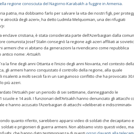
i della regione conosciuta del Nagorno-Karabakh a fuggire in Armenia
.
a patria, ma dobbiamo farlo per salvare la vita dei nostri figli, per protegg
re atrocità degli azeri», ha detto Ludmila Melquomian, una dei rifugiati
cy
.
 enclave cristiana, è stata considerata parte dell’Azerbaigian dalla comun
re comunista Josef Stalin consegnò la regione agli azeri affiliati ai sovietic
tiani armeni che vi abitano da generazioni la rivendicano come repubblica
o antico nome:
Artsakh
.
a la fine degli anni Ottanta e l’inizio degli anni Novanta, nel contesto dell
a, gli armeni hanno conquistato il controllo della regione, alla quale
 risalenti a molti secoli fa in un sanguinoso conflitto che ha provocato 30
 lo più azeri.
ardato l’Artsakh per un periodo di sei settimane, danneggiando le
ca 71 scuole e 14 asili. I funzionari dell’Artsakh hanno denunciato gli attacchi 
nale e hanno accusato l’Azerbaigian di attacchi «deliberati e indiscriminati»
condo quanto riferito, sarebbero apparsi video di soldati che decapitano e
li, soldati e prigionieri di guerra armeni. Non abbiamo visto questi video, ma
profughi, che hanno dato testimonianza di questi
orrori davanti alla teleca