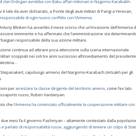
 il
clan Erdogan avrebbe con Baku affari milionari in Nagorno-Karabakh
.
v è tale da aver dichiarato, a fronte degli aiuti militari di Parigi a Yerevan,
 responsabile di ogni nuovo conflitto con l’Armenia
.
 Antony Blinken ha avvertito il mese scorso che un’invasione dell’Armenia 
 essere imminente e ha affermato che l’amministrazione sta determinando
rbaigian responsabile della sua azione militare.
azione continua ad attirare poca attenzione sulla scena internazionale
i militari scoppiati nei soli tre anni successivi all’insediamento del presidente
Palestina…
, Stepanakert, capoluogo armeno del Nargorno-Karabach (Artsakh per gli
a
.
zioni per
arrestare la classe dirigente del territorio ameno
, come l’ex lato
 passaporto russo, Ruben Vardanyan.
noto che
l’Armenia ha cominciato ufficialmente la cooperazione militare con 
 due mesi fa il governo Pashinyan – altamente contestato dalla popolazi
A e parlato di responsabilità russe, aggiungendo di temere un colpo di Stat