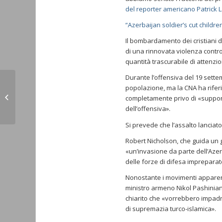
del reporter americano Patrick 
“Azerbaijan soldier’s cut childr
Il bombardamento dei cristiani d
di una rinnovata violenza contr
quantità trascurabile di attenzio
Durante l’offensiva del 19 sette
Gerusalemme, patriarcato armeno
popolazione, ma la CNA ha rifer
nel mirino dei coloni: cristiani ‘in
completamente privo di «support
pericolo’...
dell’offensiva».
Si prevede che l’assalto lanciat
Robert Nicholson, che guida un g
«un’invasione da parte dell’Azer
delle forze di difesa impreparat
Nonostante i movimenti apparenti
ministro armeno Nikol Pashinian
chiarito che «vorrebbero impadr
di supremazia turco-islamica».