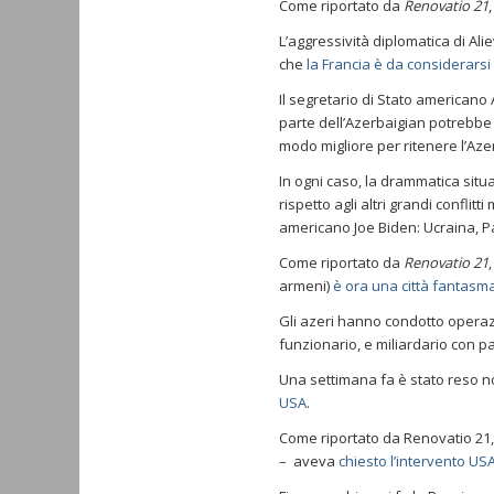
Come riportato da
Renovatio 21
,
L’aggressività diplomatica di Alie
che
la Francia è da considerarsi
Il segretario di Stato americano
parte dell’Azerbaigian potrebbe
modo migliore per ritenere l’Aze
In ogni caso, la drammatica situ
rispetto agli altri grandi conflitt
americano Joe Biden: Ucraina, 
Come riportato da
Renovatio 21
armeni)
è ora una città fantasm
Gli azeri hanno condotto opera
funzionario, e miliardario con
Una settimana fa è stato reso 
USA
.
Come riportato da Renovatio 21,
– aveva
chiesto l’intervento US