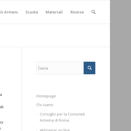
li Armeni
Scuola
Materiali
Risorse
ia
Homepage
Chi siamo
ali
Consiglio per la Comunità
Armena di Roma
ni
i
Akhtamar on line