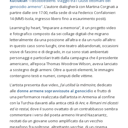
Kuciukian
“I disobbedienti. Viaggio tra i Giusti ottomani del
genocidio armeno”
.
L’autore dialogherà con Martina Corgnati a
partire dalle ore 17.00, nella sede di via Federico Confalonieri
14 (MM5-Isola, ingresso libero fino a esaurimento posti).
Learning by heart
, “Imparare a memoria”, è un progetto video
e fotografico composto da sei collage digitali che migrano
letteralmente da una posizione all’altra e da un ruolo all’altro:
in questo caso sono luoghi, cine-teatro abbandonati, occasioni
visive di fascino e di degrado, in cui sono stati ambientati
personaggi e particolari tratti dalla campagna che il presidente
americano, all’epoca Thomas Woodrow Wilson, aveva lanciato
a sostegno degli armeni. Oltre a questi elementi, le immagini
contengono testi e numeri, computi delle vittime.
L’artista presenta due video,
J’ai utilisé la mémoire
, dedicato
alle
donne armene sopravvissute al genocidi
o e frutto di
una performance realizzata dall’artista in Armenia al confine
con la Turchia davanti alla antica città di Ani; e
Rimani mi dicesti
ed io restai
, dove il suono ovattato di un contrabbasso sembra
commentare i versi del poeta armeno Hrand Nazariantz,
recitati da un giovane uomo amplificato da un vecchio
megafono fra poltrone, altrettanto vecchie, di un cinema