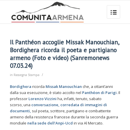
Il Panthéon accoglie Missak Manouchian,
Bordighera ricorda il poeta e partigiano
armeno (Foto e video) (Sanremonews
07.03.24)
/
in
Rassegna Stampa
Bordighera
ricorda
Missak Manouchian
che, a ottant’anni
dalla sua esecuzione, è stato accolto nel
Panthéon di Parigi.
Il
professor
Lorenzo Vizzini
ha, infatti, tenuto, sabato
scorso, una
conversazione, corredata di immagini di
documenti,
sul poeta, scrittore, partigiano e combattente
armeno della resistenza francese durante la seconda guerra
mondiale
nella sede dell’Anpi-Ucd
in via Al Mercato.