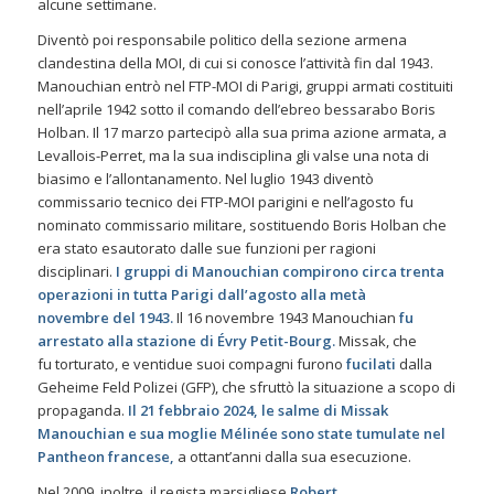
alcune settimane.
Diventò poi responsabile politico della sezione armena
clandestina della MOI, di cui si conosce l’attività fin dal 1943.
Manouchian entrò nel FTP-MOI di Parigi, gruppi armati costituiti
nell’aprile 1942 sotto il comando dell’ebreo bessarabo Boris
Holban. Il 17 marzo partecipò alla sua prima azione armata, a
Levallois-Perret, ma la sua indisciplina gli valse una nota di
biasimo e l’allontanamento. Nel luglio 1943 diventò
commissario tecnico dei FTP-MOI parigini e nell’agosto fu
nominato commissario militare, sostituendo Boris Holban che
era stato esautorato dalle sue funzioni per ragioni
disciplinari.
I gruppi di Manouchian compirono circa trenta
operazioni in tutta Parigi dall’agosto alla metà
novembre
del 1943.
Il 16 novembre 1943 Manouchian
fu
arrestato alla stazione di Évry Petit-Bourg.
Missak, che
fu torturato, e ventidue suoi compagni furono
fucilati
dalla
Geheime Feld Polizei (GFP), che sfruttò la situazione a scopo di
propaganda.
Il 21 febbraio 2024, le salme di Missak
Manouchian e sua moglie Mélinée sono state
tumulate nel
Pantheon francese,
a ottant’anni dalla sua esecuzione.
Nel 2009, inoltre, il regista marsigliese
Robert