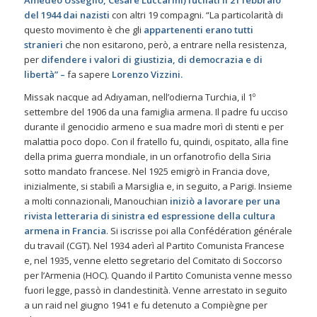
Amedeo Usseglio, Cesare Luccarini) fucilati il 21 febbraio
del 1944
dai nazisti
con altri 19 compagni.
“La particolarità di
questo movimento è che gli
appartenenti erano tutti
stranieri
che non esitarono, però, a entrare nella resistenza,
per
difendere i valori di giustizia, di democrazia e di
libertà”
–
fa sapere
Lorenzo Vizzini.
Missak nacque ad Adıyaman, nell’odierna Turchia, il 1º
settembre del 1906 da una famiglia armena. Il padre fu ucciso
durante il genocidio armeno e sua madre morì di stenti e per
malattia poco dopo. Con il fratello fu, quindi, ospitato, alla fine
della prima guerra mondiale, in un orfanotrofio della Siria
sotto mandato francese. Nel 1925 emigrò in Francia dove,
inizialmente, si stabilì a Marsiglia e, in seguito, a Parigi. Insieme
a molti connazionali, Manouchian
iniziò a lavorare per una
rivista letteraria di sinistra ed espressione della cultura
armena in Francia
. Si iscrisse poi alla Confédération générale
du travail (CGT). Nel 1934 aderì al Partito Comunista Francese
e, nel 1935, venne eletto segretario del Comitato di Soccorso
per l’Armenia (HOC). Quando il Partito Comunista venne messo
fuori legge, passò in clandestinità. Venne arrestato in seguito
a un raid nel giugno 1941 e fu detenuto a Compiègne per