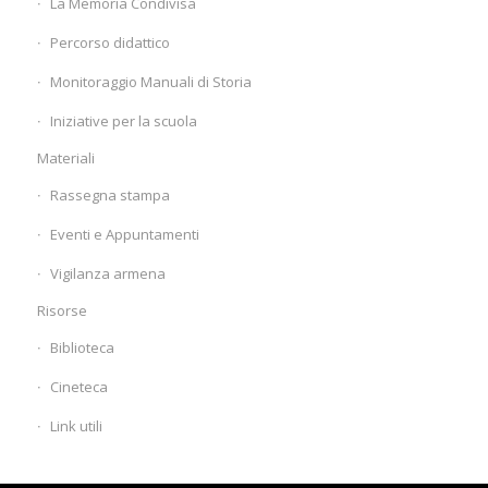
La Memoria Condivisa
Percorso didattico
Monitoraggio Manuali di Storia
Iniziative per la scuola
Materiali
Rassegna stampa
Eventi e Appuntamenti
Vigilanza armena
Risorse
Biblioteca
Cineteca
Link utili