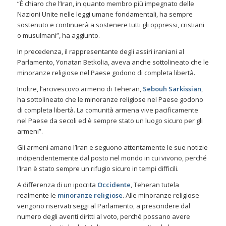
“È chiaro che l’Iran, in quanto membro più impegnato delle
Nazioni Unite nelle leggi umane fondamentali, ha sempre
sostenuto e continuerà a sostenere tutti gli oppressi, cristiani
o musulmani”, ha aggiunto.
In precedenza, il rappresentante degli assiri iraniani al
Parlamento, Yonatan Betkolia, aveva anche sottolineato che le
minoranze religiose nel Paese godono di completa libertà.
Inoltre, l’arcivescovo armeno di Teheran,
Sebouh Sarkissian
,
ha sottolineato che le minoranze religiose nel Paese godono
di completa libertà. La comunità armena vive pacificamente
nel Paese da secoli ed è sempre stato un luogo sicuro per gli
armeni”.
Gli armeni amano l’Iran e seguono attentamente le sue notizie
indipendentemente dal posto nel mondo in cui vivono, perché
l’Iran è stato sempre un rifugio sicuro in tempi difficili.
A differenza di un ipocrita
Occidente
, Teheran tutela
realmente le
minoranze religiose
. Alle minoranze religiose
vengono riservati seggi al Parlamento, a prescindere dal
numero degli aventi diritti al voto, perché possano avere