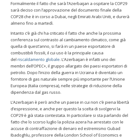
Formalmente il fatto che sarà l’Azerbaijan a ospitare la COP29
sarà deciso con l’approvazione del documento finale della
COP28 che è in corso a Dubai, negli Emirati Arabi Uniti, e durerà
almeno fino a martedì.
Intanto c’è già chi ha criticato il fatto che anche la prossima
conferenza sul contrasto al cambiamento climatico, come già
quella di quest’anno, si farà in un paese esportatore di
combustibili fossili, il cui uso è la principale causa
del
riscaldamento globale
. L’Azerbaijan è infatti uno dei
membri dell’OPEC+, il gruppo allargato dei paesi esportatori di
petrolio. Dopo l’inizio della guerra in Ucraina è diventato un
fornitore di gas naturale sempre più importante per l’Unione
Europea (Italia compresa), nelle strategie di riduzione della
dipendenza dal gas russo.
L’Azerbaijan è però anche un paese in cui non c’è piena libertà
d’espressione, e anche per questo la scelta di svolgervi la
COP29 è già stata contestata. In particolare si sta parlando del
fatto che lo scorso luglio la polizia azera ha arrestato con le
accuse di contraffazione di denaro ed estremismo Gubad
Ibadoghlu, professore della London School of Economics e