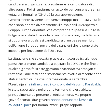
candidarsi a organizzarla, o sostenere la candidatura di un
altro paese. Poi si raggiunge un accordo per consenso, senza
votazioni formali, e l’ONU dà la sua approvazione.
Generalmente avviene tutto senza intoppi, ma questa volta le
cose sono andate diversamente. Il turno per il 2024 spetta al
Gruppo Europa orientale, che comprende 23 paesi: a lungo la
Bulgaria era stata il candidato con più sostegno, ma la Russia
si opponeva a qualsiasi candidatura di un paese membro
dell’Unione Europea, per via delle sanzioni che le sono state
imposte per l’invasione dell’Ucraina.
La situazione si è sbloccata grazie a un accordo tra altri due
paesi che si erano candidati a ospitare la COP29 e che fino a
qualche giorno fa si osteggiavano a vicenda: l’Azerbaijan e
l’Armenia. I due stati sono storicamente rivali e di recente sono
stati al centro di una crisi internazionale: a settembre
l’Azerbaijan
ha infine preso il controllo del Nagorno Karabakh
,
lo stato separatista nel proprio territorio che era abitato
principalmente da persone di etnia armena. Ma proprio
giovedì scorso i due governi
hanno annunciato l’avvio di
colloqui di pace
per normalizzare i propri rapporti.