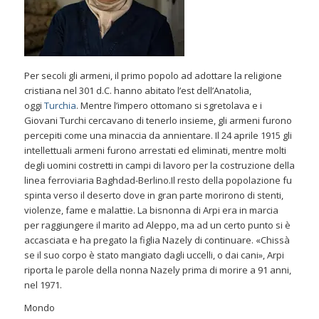
Per secoli gli armeni, il primo popolo ad adottare la religione
cristiana nel 301 d.C. hanno abitato l’est dell’Anatolia,
oggi
Turchia
. Mentre l’impero ottomano si sgretolava e i
Giovani Turchi cercavano di tenerlo insieme, gli armeni furono
percepiti come una minaccia da annientare. Il 24 aprile 1915 gli
intellettuali armeni furono arrestati ed eliminati, mentre molti
degli uomini costretti in campi di lavoro per la costruzione della
linea ferroviaria Baghdad-Berlino.Il resto della popolazione fu
spinta verso il deserto dove in gran parte morirono di stenti,
violenze, fame e malattie. La bisnonna di Arpi era in marcia
per raggiungere il marito ad Aleppo, ma ad un certo punto si è
accasciata e ha pregato la figlia Nazely di continuare. «Chissà
se il suo corpo è stato mangiato dagli uccelli, o dai cani», Arpi
riporta le parole della nonna Nazely prima di morire a 91 anni,
nel 1971.
Mondo