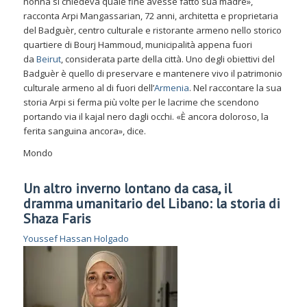
nonna si chiedeva quale fine avesse fatto sua madre»,
racconta Arpi Mangassarian, 72 anni, architetta e proprietaria
del Badguèr, centro culturale e ristorante armeno nello storico
quartiere di Bourj Hammoud, municipalità appena fuori
da
Beirut
, considerata parte della città. Uno degli obiettivi del
Badguèr è quello di preservare e mantenere vivo il patrimonio
culturale armeno al di fuori dell’
Armenia
. Nel raccontare la sua
storia Arpi si ferma più volte per le lacrime che scendono
portando via il kajal nero dagli occhi. «È ancora doloroso, la
ferita sanguina ancora», dice.
Mondo
Un altro inverno lontano da casa, il
dramma umanitario del Libano: la storia di
Shaza Faris
Youssef Hassan Holgado