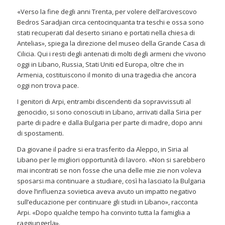
«Verso la fine degli anni Trenta, per volere dell’arcivescovo
Bedros Saradjian circa centocinquanta tra teschi e ossa sono
stati recuperati dal deserto siriano e portati nella chiesa di
Antelias», spiega la direzione del museo della Grande Casa di
Cilicia. Qui i resti degli antenati di molti degli armeni che vivono
oggi in Libano, Russia, Stati Uniti ed Europa, oltre che in
Armenia, costituiscono il monito di una tragedia che ancora
oggi non trova pace.
I genitori di Arpi, entrambi discendenti da sopravvissuti al
genocidio, si sono conosciuti in Libano, arrivati dalla Siria per
parte di padre e dalla Bulgaria per parte di madre, dopo anni
di spostamenti.
Da giovane il padre si era trasferito da Aleppo, in Siria al
Libano per le migliori opportunità di lavoro. «Non si sarebbero
mai incontrati se non fosse che una delle mie zie non voleva
sposarsi ma continuare a studiare, così ha lasciato la Bulgaria
dove l’influenza sovietica aveva avuto un impatto negativo
sull’educazione per continuare gli studi in Libano», racconta
Arpi. «Dopo qualche tempo ha convinto tutta la famiglia a
raggiungerla».