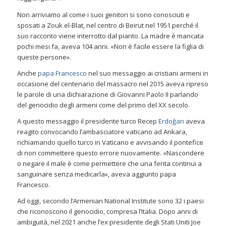
Non arriviamo al come i suoi genitori si sono conosciuti e
sposati a Zouk el-Blat, nel centro di Beirut nel 1951 perché il
suo racconto viene interrotto dal pianto. La madre è mancata
pochi mesi fa, aveva 104 anni. «Non è facile essere la figlia di
queste persone».
Anche
papa Francesco
nel suo messaggio ai cristiani armeni in
occasione del centenario del massacro nel 2015 aveva ripreso
le parole di una dichiarazione di Giovanni Paolo II parlando
del genocidio degli armeni come del primo del XX secolo.
A questo messaggio il presidente turco Recep
Erdoğan
aveva
reagito convocando l’ambasciatore vaticano ad Ankara,
richiamando quello turco in Vaticano e avvisando il pontefice
di non commettere questo errore nuovamente. «Nascondere
o negare il male è come permettere che una ferita continui a
sanguinare senza medicarla», aveva aggiunto papa
Francesco.
Ad oggi, secondo l’Armenian National Institute sono 32 i paesi
che riconoscono il genocidio, compresa l’Italia. Dopo anni di
ambiguità, nel 2021 anche l’ex presidente degli Stati Uniti Joe