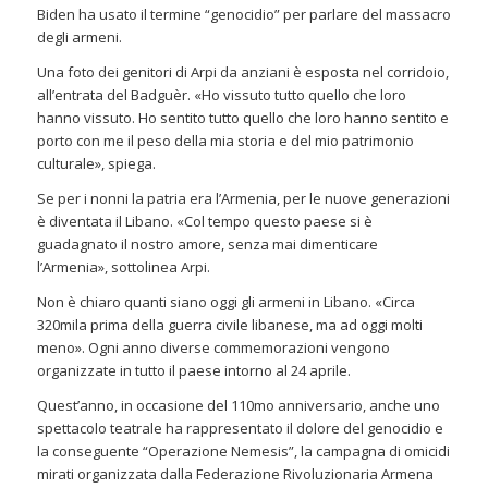
Biden ha usato il termine “genocidio” per parlare del massacro
degli armeni.
Una foto dei genitori di Arpi da anziani è esposta nel corridoio,
all’entrata del Badguèr. «Ho vissuto tutto quello che loro
hanno vissuto. Ho sentito tutto quello che loro hanno sentito e
porto con me il peso della mia storia e del mio patrimonio
culturale», spiega.
Se per i nonni la patria era l’Armenia, per le nuove generazioni
è diventata il Libano. «Col tempo questo paese si è
guadagnato il nostro amore, senza mai dimenticare
l’Armenia», sottolinea Arpi.
Non è chiaro quanti siano oggi gli armeni in Libano. «Circa
320mila prima della guerra civile libanese, ma ad oggi molti
meno». Ogni anno diverse commemorazioni vengono
organizzate in tutto il paese intorno al 24 aprile.
Quest’anno, in occasione del 110mo anniversario, anche uno
spettacolo teatrale ha rappresentato il dolore del genocidio e
la conseguente “Operazione Nemesis”, la campagna di omicidi
mirati organizzata dalla Federazione Rivoluzionaria Armena