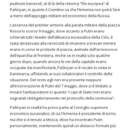
piuttosto benevoli, al di là della retorica “filo-europea” di
Pašinyan, in quanto il Cremlino sa che l’Armenia non potrà fare
a meno dell’appoggio militare ed economico della Russia.
L’assenza del premier armeno alla parata militare della piazza
Rossa lo scorso 9 maggio, dove accanto a Putin erano
schierati tutti i leader dell’alleanza eurasiatica della Csto, è
stata declassata alla necessità di rimanere a Erevan mentre
erano in corso le proteste di piazza, animate dall’arcivescovo
dell’eparchia di frontiera. Anche se in realtà solo qualche
giorno dopo, quando ancora le vie della capitale erano
occupate dai manifestanti, Pašinyan si è recato in visita in
Danimarca, affidando ai suoi collaboratori il controllo della
situazione. Del resto egli non era presente neppure
all’incoronazione di Putin del 7 maggio, dove si è limitato a
inviare l’ambasciatore in quanto “i capi di Stato non erano
segnalati obbligatoriamente nel protocollo della cerimonia”.
Pašinyan in realtà ha preso parte al Consiglio superiore
economico eurasiatico, di cui l’Armenia è presidente di turno,
ma che si è tenuto a Mosca, dove ha incontrato Putin
personalmente, mantenendo quindi un distacco formale più