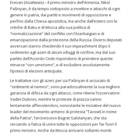
Erevan (AsiaNews) – Il primo ministro dell’Armenia, Nikol
Pašinyan, è da tempo sottoposto a invettive e attacchi di ogni
genere in patria, dai partiti e movimenti di opposizione e
perfino dalla Chiesa apostolica, ma anche dall’estero con le
critiche di Baku e di Mosca alla sua politica di
“normalizzazione” del conflitto con l’Azerbaigian e di
emancipazione dalla protezione della Russia. Diversi deputati
avversari stanno chiedendo il suo impeachment dopo il
cedimento agli azeri di alcuni villaggi di confine, ma dal suo
partito dell’Accordo Civile rispondono di prendere queste
minacce “con umorismo”, e di escludere assolutamente
l’ipotesi di elezioni anticipate.
Le trattative con gli azeri, per cui Pašinyan è accusato di
“cedimenti al nemico”, sono paradossalmente la sua migliore
garanzia di difesa da ogni attacco, come ritiene l’osservatore
Vadim Dubnov, mentre le proteste di piazza vanno
lentamente affievolendosi, nonostante le iniziative del nuovo
leader del movimento armeno di protesta “Tavowš in nome
della Patria”, l’arcivescovo Bagrat Galstanyan, che sta
cercando a fatica di unire tutte le opposizioni per far fuori il
primo ministro. Anche da Mosca arrivano soltanto moniti