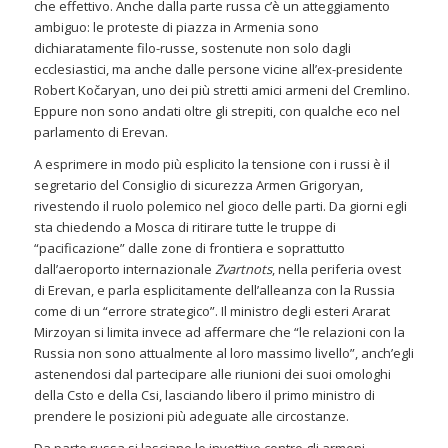
che effettivo. Anche dalla parte russa c’è un atteggiamento
ambiguo: le proteste di piazza in Armenia sono
dichiaratamente filo-russe, sostenute non solo dagli
ecclesiastici, ma anche dalle persone vicine all’ex-presidente
Robert Kočaryan, uno dei più stretti amici armeni del Cremlino.
Eppure non sono andati oltre gli strepiti, con qualche eco nel
parlamento di Erevan.
A esprimere in modo più esplicito la tensione con i russi è il
segretario del Consiglio di sicurezza Armen Grigoryan,
rivestendo il ruolo polemico nel gioco delle parti. Da giorni egli
sta chiedendo a Mosca di ritirare tutte le truppe di
“pacificazione” dalle zone di frontiera e soprattutto
dall’aeroporto internazionale
Zvartnots
, nella periferia ovest
di Erevan, e parla esplicitamente dell’alleanza con la Russia
come di un “errore strategico”. Il ministro degli esteri Ararat
Mirzoyan si limita invece ad affermare che “le relazioni con la
Russia non sono attualmente al loro massimo livello”, anch’egli
astenendosi dal partecipare alle riunioni dei suoi omologhi
della Csto e della Csi, lasciando libero il primo ministro di
prendere le posizioni più adeguate alle circostanze.