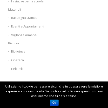
Iniziative per la scuola
Materiali
Rassegna stampa
Eventi e Appuntamenti
Vigilanza armena
Risorse
Biblioteca
Cineteca
Link utili
Utilizziamo i cookie per essere sicuri che tu possa avere la migliore
esperienza sul nostro sito. Se continui ad utilizzare questo sito noi
assumiamo che tu ne sia felice.
© www.comunitaarmena.it
Homepage
Visita il vecchio sito
Ok