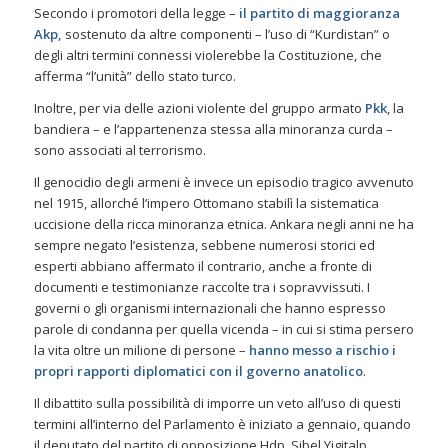
Secondo i promotori della legge –
il partito di maggioranza
Akp,
sostenuto da altre componenti – l’uso di “Kurdistan” o
degli altri termini connessi violerebbe la Costituzione, che
afferma “l’unità” dello stato turco.
Inoltre, per via delle azioni violente del gruppo armato
Pkk
, la
bandiera – e l’appartenenza stessa alla minoranza curda –
sono associati al terrorismo.
Il genocidio degli armeni è invece un episodio tragico avvenuto
nel 1915, allorché l’impero Ottomano stabilì la sistematica
uccisione della ricca minoranza etnica. Ankara negli anni ne ha
sempre negato l’esistenza, sebbene numerosi storici ed
esperti abbiano affermato il contrario, anche a fronte di
documenti e testimonianze raccolte tra i sopravvissuti. I
governi o gli organismi internazionali che hanno espresso
parole di condanna per quella vicenda – in cui si stima persero
la vita oltre un milione di persone –
hanno messo a rischio i
propri rapporti diplomatici con il governo anatolico
.
Il dibattito sulla possibilità di imporre un veto all’uso di questi
termini all’interno del Parlamento è iniziato a gennaio, quando
il deputato del partito di opposizione Hdp, Sibel Yigitalp,