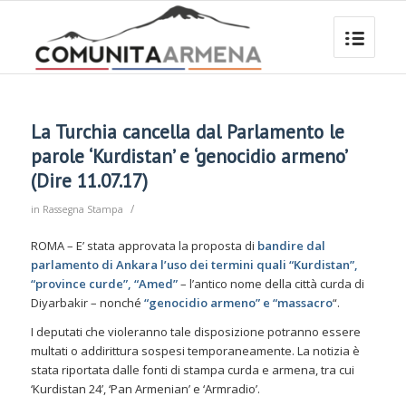
La Turchia cancella dal Parlamento le
parole ‘Kurdistan’ e ‘genocidio armeno’
(Dire 11.07.17)
/
in
Rassegna Stampa
ROMA – E’ stata approvata la proposta di
bandire dal
parlamento di Ankara l’uso dei termini quali “Kurdistan”,
“province curde”, “Amed”
– l’antico nome della città curda di
Diyarbakir – nonché
“genocidio armeno” e “massacro
“.
I deputati che violeranno tale disposizione potranno essere
multati o addirittura sospesi temporaneamente. La notizia è
stata riportata dalle fonti di stampa curda e armena, tra cui
‘Kurdistan 24’, ‘Pan Armenian’ e ‘Armradio’.