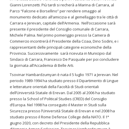
Gianni Lorenzetti. Più tardi si recherà a Marina di Carrara, al
Parco “Falcone e Borsellino” per rendere omaggio al
monumento dedicato all’amicizia e al gemellaggio tra le città di
Carrara e Jerevan, capitale dell’Armenia. Nell’occasione sarà
presente il presidente del Consiglio comunale di Carrara,
Michele Palma. Nel primo pomeriggio presso la Camera di
Commercio incontrerà il Presidente della Cciaa, Dino Sodini, e i
rappresentanti delle principali categorie economiche della
Provincia. Successivamente sarà ricevuta in Municipio dal
Sindaco di Carrara, Francesco De Pasquale per poi concludere
la giornata all’Accademia di Belle Arti.
Tsovinar Hambardzumyan è nata il 5 luglio 1971 a Jerevan. Nel
periodo 1989-1994 ha studiato presso il Dipartimento di Lingue
e letterature orientali della Facoltà di Studi orientali
dell’Università Statale di Erevan. Dal 2005 al 2006 ha studiato
presso la School of Political Studies (CRED) del Consiglio
d’Europa. Nel 1998 ha conseguito il Master in Studi sulla
Sicurezza presso l’Università Statale di Erevan e nel 2008 ha
studiato presso il Rome Defense College della NATO. Il 1°
giugno 2020, con decreto del Presidente della Repubblica