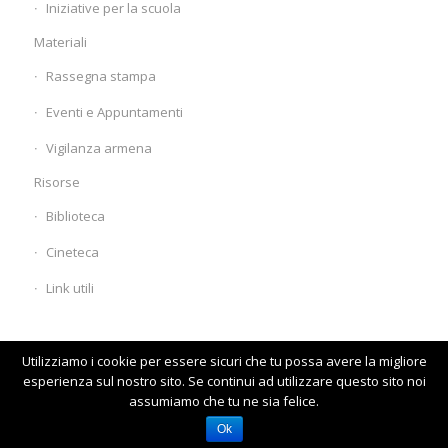
Iniziative per la scuola
Materiali
Rassegna stampa
Eventi e Appuntamenti
Vigilanza armena
Risorse
Biblioteca
Cineteca
Link utili
Utilizziamo i cookie per essere sicuri che tu possa avere la migliore
esperienza sul nostro sito. Se continui ad utilizzare questo sito noi
assumiamo che tu ne sia felice.
© www.comunitaarmena.it
Homepage
Visita il vecchio sito
Ok