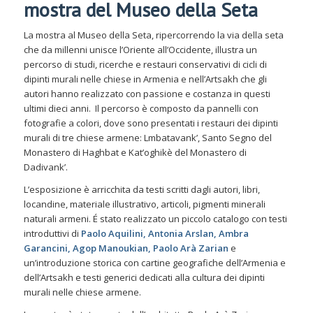
mostra del Museo della Seta
La mostra al Museo della Seta, ripercorrendo la via della seta
che da millenni unisce l’Oriente all’Occidente, illustra un
percorso di studi, ricerche e restauri conservativi di cicli di
dipinti murali nelle chiese in Armenia e nell’Artsakh che gli
autori hanno realizzato con passione e costanza in questi
ultimi dieci anni. Il percorso è composto da pannelli con
fotografie a colori, dove sono presentati i restauri dei dipinti
murali di tre chiese armene: Lmbatavank’, Santo Segno del
Monastero di Haghbat e Kat’oghikè del Monastero di
Dadivank’.
L’esposizione è arricchita da testi scritti dagli autori, libri,
locandine, materiale illustrativo, articoli, pigmenti minerali
naturali armeni. É stato realizzato un piccolo catalogo con testi
introduttivi di
Paolo Aquilini, Antonia Arslan, Ambra
Garancini, Agop Manoukian, Paolo Arà Zarian
e
un’introduzione storica con cartine geografiche dell’Armenia e
dell’Artsakh e testi generici dedicati alla cultura dei dipinti
murali nelle chiese armene.