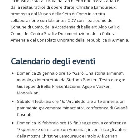
La mostra è stata curata dall’architetto Paolo Arà Zarian e
dalla restauratrice di opere d’arte, Christine Lamoureux,
promossa dal Museo della Seta di Como in stretta
collaborazione con Iubilantes ODV con il patrocinio del
Comune di Como, della Accademia di belle arti Aldo Galli di
Como, del Centro Studi e Documentazione della Cultura
Armena e del Consolato Onorario della Repubblica di Armenia.
Calendario degli eventi
Domenica 29 gennaio ore 16: “Garò. Una storia armena”,
monologo interpretato da Stefano Panzeri. Testo e regia:
Giuseppe di Bello. Presentazione: Agop e Vasken
Monoukian
Sabato 4 febbraio ore 16: “Architettura e arte armena: un
patrimonio gravemente minacciato”, conferenza di Gaianè
Casnati
Domenica 19 febbraio ore 16: finissage con la conferenza
“Esperienze di restauro on Armenia”, incontro co gli autori
della mostra Christine Lamoureux e Paolo Arà Zarian