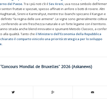
terno del Paese.
Tra i più noti c’è il
Sev Areni
, uva rossa simbolo dell’Armen
 sentori fruttati e speziati, spesso affinati in anfore o botti di rovere. Altri
o Haghtanak, Sireni e Karmrahyut, mentre tra i bianchi spiccano il Kangun e
 definito “la regina delle uve armene”. Le vigne sono generalmente coltiva
e, conferendo ai vini freschezza naturale e un forte legame con il territorio.
 si fanno strada anche blend innovativi e spumanti Metodo Classico, a confe
to alla qualità. Tanto che
il Ministero dell’Economia della Repubblica
iarato il comparto vinicolo una priorità strategica per lo sviluppo
e.
il “Concours Mondial de Bruxelles” 2026 (Askanews)