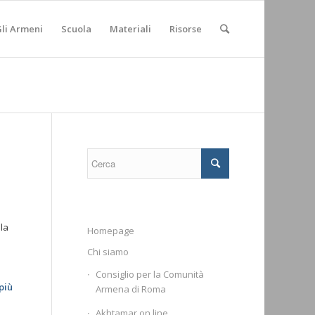
li Armeni
Scuola
Materiali
Risorse
lla
Homepage
Chi siamo
Consiglio per la Comunità
più
Armena di Roma
Akhtamar on line