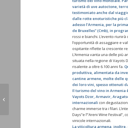
turismo del vino mondiale. Par
varietà di uve autoctone, terro
testimoniato anche dal viaggi
dalle rotte enoturistiche più cl
adesso l’Armenia, per la prima 
de Bruxelles” (Cmb), in progr
rossi e bianchi. L’evento riunirà
l’opportunità di assaggiare e val
ospitante riflette la crescente r
L’Armenia vanta una delle più ant
situata nella regione di Vayots D
risalente a oltre 6.100 anni fa.
Qu
produttiva, alimentata da inve
cantine armene, molte delle qu
dei loro vini, spesso ottenuti d
Il turismo del vino in Armenia
Jerevan: l’ambasciatore Ferranti in
Vayots Dzor, Armavir, Aragatso
visita alla Casa delle Suore di
internazionali
con degustazioni 
Madre...
charme immerse tra i filari. L’i
Days”e l’“Areni Wine Festival”, c
vinicole internazionali.
La viticoltura armena, inoltre, 