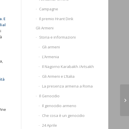
Campagne
Il premio Hrant Dink
a. E
dial
Gli Armeni
i
rà
Storia e informazioni
Gli armeni
L’Armenia
a,
Il Nagorno Karabakh /Artsakh
Gli Armeni e L’Italia
ità
La presenza armena a Roma
Il Genocidio
I 
sa
i
Il genocidio armeno
Wine
Che cosa è un genocidio
24 Aprile