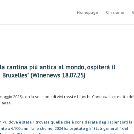
Homepage
Chi siamo
G
la cantina più antica al mondo, ospiterà il
 Bruxelles” (Winenews 18.07.25)
ggio 2026) con la sessione di vini rossi e bianchi. Continua la crescita de
l Paese
ni-1, dove è stata ritrovata quella che è considerata dagli scienziati la 
te a 6.100 anni fa, e che nel 2024 ha ospitato gli “Stati generali” del