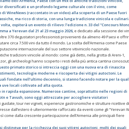
liamo dell’Armenia, Paese con un mix di antiche tradizioni vinicole,
ir diversificati e un profondo legame culturale con il vino, come
o di WineNews (
raccontato in un video
) alla scoperta di un Paese fuori
assiche, ma ricco di storia, con una lunga tradizione vinicola e culinari
volta, ospiterà un evento di rilievo: l’edizione n. 33 del “Concours Mon
amma a Yerevan dal 21 al 23 maggio 2026
, e dedicato alla sessione dei vin
 oltre 370 degustatori professionisti provenienti da almeno 49 Paesi e offri
utare circa 7.500 vini da tutto il mondo. La scelta dell’Armenia come Paese
eputazione internazionale del suo settore vitivinicolo nazionale.
iche tradizioni vinicole al mondo: come già detto, nella grotta di Areni-1,
zor, gli archeologi hanno scoperto i resti della più antica cantina conosciut
esto primato storico si intreccia oggi con una nuova era di rinascita
stimenti, tecnologie moderne e riscoperta dei vitigni autoctoni. Le
ali fondate nell’ultimo decennio, si stanno facendo notare per la qual
a uve locali coltivate ad alta quota.
 è in rapida espansione. Numerose cantine, soprattutto nelle regioni di
tn e Tavush, sono oggi attrezzate per accogliere visitatori
guidate, tour nei vigneti, esperienze gastronomiche e strutture ricettive d
nteresse dall’estero è ulteriormente rafforzato da eventi come gli “Yerevan 
osì come dalla crescente partecipazione dell’Armenia alle principali fiere
si distingue per la ricchezza dei suoi vitigni autoctoni, molti dei quali