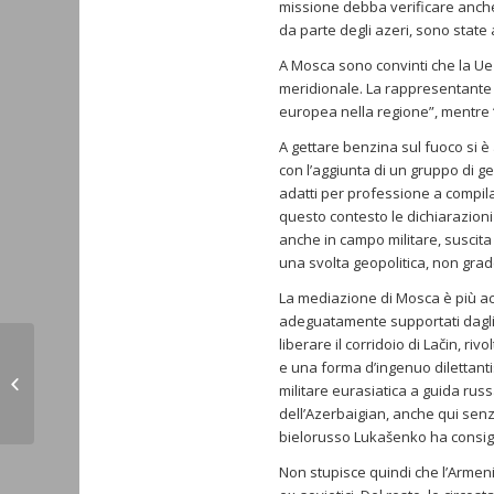
missione debba verificare anche
da parte degli azeri, sono state 
A Mosca sono convinti che la Ue 
meridionale. La rappresentante d
europea nella regione”, mentre “
A gettare benzina sul fuoco si è
con l’aggiunta di un gruppo di g
adatti per professione a compila
questo contesto le dichiarazioni
anche in campo militare, suscita 
una svolta geopolitica, non grad
La mediazione di Mosca è più acc
adeguatamente supportati dagli st
liberare il corridoio di Lačin, r
LA “MAPPA ARMENA” DIGITALIZZATA
e una forma d’ingenuo dilettantis
IN GIGAPIXEL (ArteMagazine
militare eurasiatica a guida rus
15.02.23)
dell’Azerbaigian, anche qui senz
bielorusso Lukašenko ha consigli
Non stupisce quindi che l’Armenia