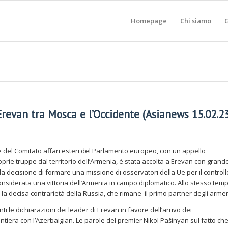
Homepage
Chi siamo
G
Erevan tra Mosca e l’Occidente (Asianews 15.02.23
 del Comitato affari esteri del Parlamento europeo, con un appello
roprie truppe dal territorio dell’Armenia, è stata accolta a Erevan con grand
a decisione di formare una missione di osservatori della Ue per il controll
nsiderata una vittoria dell’Armenia in campo diplomatico. Allo stesso temp
 decisa contrarietà della Russia, che rimane il primo partner degli armen
 le dichiarazioni dei leader di Erevan in favore dell’arrivo dei
ntiera con l’Azerbaigian. Le parole del premier Nikol Pašinyan sul fatto che