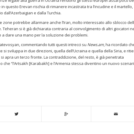
stanze legate alla guerra in Ucraina rendono gli stessi europei assai poco b
e in questo Erevan rischia di rimanere incastrata tra l’incudine e il martello,
 dall’Azerbaigian e dalla Turchia.
te zone potrebbe allarmare anche l’Iran, molto interessato allo sblocco del
Teheran si è già dichiarata contraria al coinvolgimento di altri giocatori ne
le a dare una mano per la soluzione dei problemi.
atevosyan, commentando tutti questi intrecci su
News.am
, ha ricordato ch
e si sviluppa in due direzioni, quella dell’Ucraina e quella della Siria, e riti
si apra un terzo fronte. La contraddizione, del resto, è già penetrata
chio che “l’Artsakh [Karabakh] e l’Armenia stessa diventino un nuovo scenari