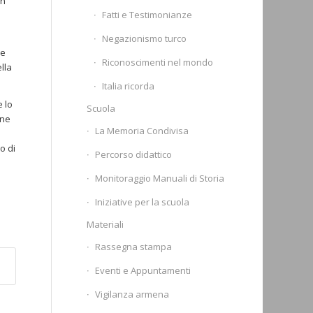
en
Fatti e Testimonianze
Negazionismo turco
le
Riconoscimenti nel mondo
lla
Italia ricorda
e lo
Scuola
ene
La Memoria Condivisa
o di
Percorso didattico
Monitoraggio Manuali di Storia
Iniziative per la scuola
Materiali
Rassegna stampa
Eventi e Appuntamenti
Vigilanza armena