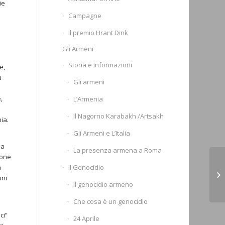
ie
Campagne
Il premio Hrant Dink
e
Gli Armeni
Storia e informazioni
e,
ù
Gli armeni
,
L’Armenia
Il Nagorno Karabakh /Artsakh
ia.
Gli Armeni e L’Italia
 a
La presenza armena a Roma
ione
Se
Il Genocidio
a
#A
oni
Il genocidio armeno
pu
Che cosa è un genocidio
ci”
24 Aprile