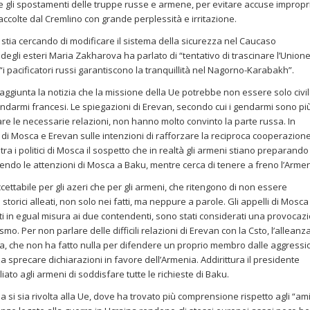
 gli spostamenti delle truppe russe e armene, per evitare accuse impropr
accolte dal Cremlino con grande perplessità e irritazione.
stia cercando di modificare il sistema della sicurezza nel Caucaso
egli esteri Maria Zakharova ha parlato di “tentativo di trascinare l’Union
i pacificatori russi garantiscono la tranquillità nel Nagorno-Karabakh”.
 aggiunta la notizia che la missione della Ue potrebbe non essere solo civil
endarmi francesi. Le spiegazioni di Erevan, secondo cui i gendarmi sono pi
re le necessarie relazioni, non hanno molto convinto la parte russa. In
 di Mosca e Erevan sulle intenzioni di rafforzare la reciproca cooperazione
tra i politici di Mosca il sospetto che in realtà gli armeni stiano preparando
endo le attenzioni di Mosca a Baku, mentre cerca di tenere a freno l’Armen
ettabile per gli azeri che per gli armeni, che ritengono di non essere
orici alleati, non solo nei fatti, ma neppure a parole. Gli appelli di Mosca
ivolti in egual misura ai due contendenti, sono stati considerati una provocaz
mo. Per non parlare delle difficili relazioni di Erevan con la Csto, l’alleanz
sa, che non ha fatto nulla per difendere un proprio membro dalle aggressi
a sprecare dichiarazioni in favore dell’Armenia. Addirittura il presidente
ato agli armeni di soddisfare tutte le richieste di Baku.
 si sia rivolta alla Ue, dove ha trovato più comprensione rispetto agli “ami