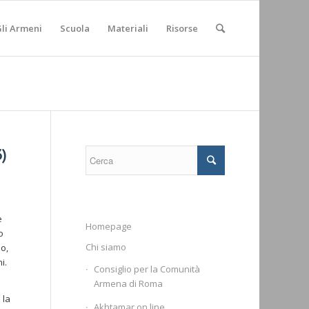
li Armeni
Scuola
Materiali
Risorse
)
e
Homepage
o
Chi siamo
o,
i.
Consiglio per la Comunità
Armena di Roma
 la
Akhtamar on line