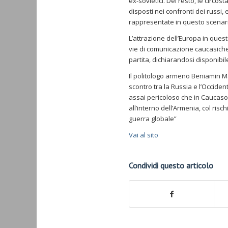
ex-sovietici. Del resto, le circo
disposti nei confronti dei russi, 
rappresentate in questo scenario
L’attrazione dell’Europa in ques
vie di comunicazione caucasiche. 
partita, dichiarandosi disponibi
Il politologo armeno Beniamin M
scontro tra la Russia e l’Occident
assai pericoloso che in Caucaso 
all’interno dell’Armenia, col ris
guerra globale”
Vai al sito
Condividi questo articolo