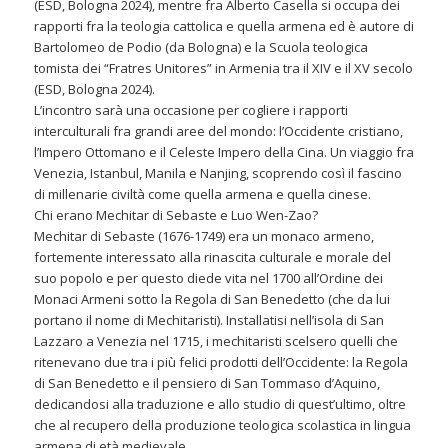
(ESD, Bologna 2024), mentre fra Alberto Casella si occupa dei
rapporti fra la teologia cattolica e quella armena ed è autore di
Bartolomeo de Podio (da Bologna) e la Scuola teologica
tomista dei “Fratres Unitores” in Armenia tra il XIV e il XV secolo
(ESD, Bologna 2024).
L’incontro sarà una occasione per cogliere i rapporti
interculturali fra grandi aree del mondo: l’Occidente cristiano,
l’Impero Ottomano e il Celeste Impero della Cina. Un viaggio fra
Venezia, Istanbul, Manila e Nanjing, scoprendo così il fascino
di millenarie civiltà come quella armena e quella cinese.
Chi erano Mechitar di Sebaste e Luo Wen-Zao?
Mechitar di Sebaste (1676-1749) era un monaco armeno,
fortemente interessato alla rinascita culturale e morale del
suo popolo e per questo diede vita nel 1700 all’Ordine dei
Monaci Armeni sotto la Regola di San Benedetto (che da lui
portano il nome di Mechitaristi). Installatisi nell’isola di San
Lazzaro a Venezia nel 1715, i mechitaristi scelsero quelli che
ritenevano due tra i più felici prodotti dell’Occidente: la Regola
di San Benedetto e il pensiero di San Tommaso d’Aquino,
dedicandosi alla traduzione e allo studio di quest’ultimo, oltre
che al recupero della produzione teologica scolastica in lingua
armena di età medievale.