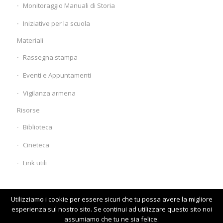
Monitoraggio Manuali di Storia
Iniziative per la scuola
Materiali
Rassegna stampa
Eventi e Appuntamenti
Vigilanza armena
Risorse
Biblioteca
Cineteca
Link utili
Utilizziamo i cookie per essere sicuri che tu possa avere la migliore
esperienza sul nostro sito. Se continui ad utilizzare questo sito noi
assumiamo che tu ne sia felice.
© www.comunitaarmena.it