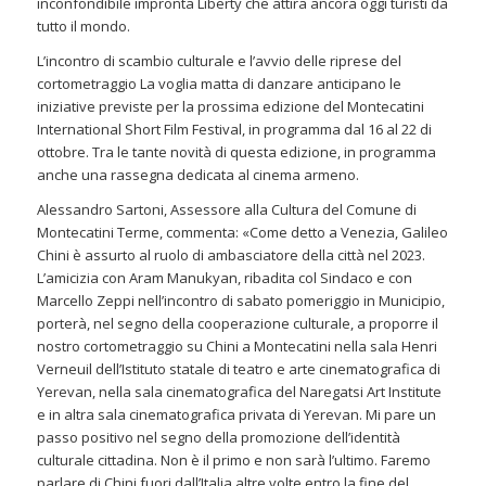
inconfondibile impronta Liberty che attira ancora oggi turisti da
tutto il mondo.
L’incontro di scambio culturale e l’avvio delle riprese del
cortometraggio La voglia matta di danzare anticipano le
iniziative previste per la prossima edizione del Montecatini
International Short Film Festival, in programma dal 16 al 22 di
ottobre. Tra le tante novità di questa edizione, in programma
anche una rassegna dedicata al cinema armeno.
Alessandro Sartoni, Assessore alla Cultura del Comune di
Montecatini Terme, commenta: «Come detto a Venezia, Galileo
Chini è assurto al ruolo di ambasciatore della città nel 2023.
L’amicizia con Aram Manukyan, ribadita col Sindaco e con
Marcello Zeppi nell’incontro di sabato pomeriggio in Municipio,
porterà, nel segno della cooperazione culturale, a proporre il
nostro cortometraggio su Chini a Montecatini nella sala Henri
Verneuil dell’Istituto statale di teatro e arte cinematografica di
Yerevan, nella sala cinematografica del Naregatsi Art Institute
e in altra sala cinematografica privata di Yerevan. Mi pare un
passo positivo nel segno della promozione dell’identità
culturale cittadina. Non è il primo e non sarà l’ultimo. Faremo
parlare di Chini fuori dall’Italia altre volte entro la fine del