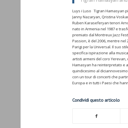
Tigran Hamasyan and 
Luys i Luso Tigran Hamasyan pi
Janny Nazaryan, Qristina Voskan
Ruben Karaseferyan tenori Arno
nato in Armenia nel 1987 e tras
premiato dal Montreux Jazz Festi
Passion, è del 2006, mentre nel 
Parigi per la Universal. Il suo s
specifica ispirazione alla musica
artisti armeni del coro Yerevan, 
Hamasyan ha reinterpretato e ar
quindicesimo al diciannovesimo
con un tour di concerti che part
Europa e in tutti i Paesi che hann
Condividi questo articolo