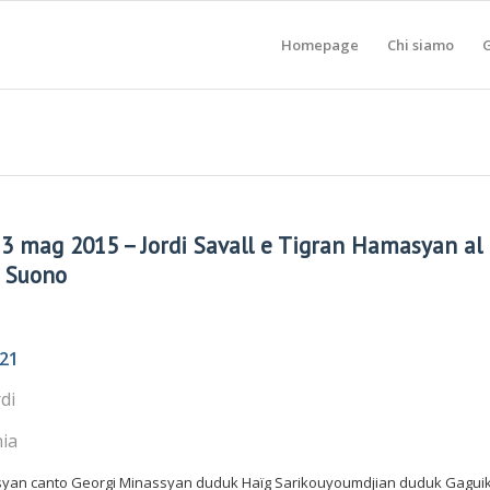
Homepage
Chi siamo
G
3 mag 2015 – Jordi Savall e Tigran Hamasyan al
o Suono
 21
di
nia
isyan canto Georgi Minassyan duduk Haïg Sarikouyoumdjian duduk Gagui