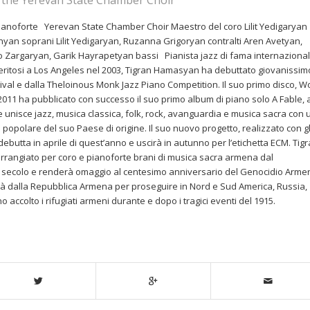
the Yerevan State Chamber Choir
anoforte Yerevan State Chamber Choir Maestro del coro Lilit Yedigaryan
yan soprani Lilit Yedigaryan, Ruzanna Grigoryan contralti Aren Avetyan,
 Zargaryan, Garik Hayrapetyan bassi Pianista jazz di fama internazional
feritosi a Los Angeles nel 2003, Tigran Hamasyan ha debuttato giovanissim
val e dalla Theloinous Monk Jazz Piano Competition. Il suo primo disco, W
2011 ha pubblicato con successo il suo primo album di piano solo A Fable, 
tile unisce jazz, musica classica, folk, rock, avanguardia e musica sacra con
 popolare del suo Paese di origine. Il suo nuovo progetto, realizzato con gl
debutta in aprile di quest’anno e uscirà in autunno per l’etichetta ECM. Tig
rangiato per coro e pianoforte brani di musica sacra armena dal
 secolo e renderà omaggio al centesimo anniversario del Genocidio Arme
irà dalla Repubblica Armena per proseguire in Nord e Sud America, Russia,
o accolto i rifugiati armeni durante e dopo i tragici eventi del 1915.