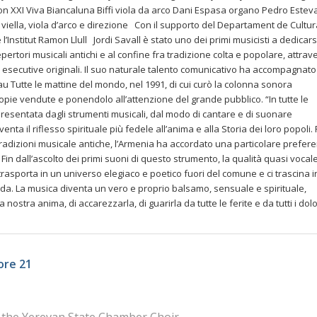
XI Viva Biancaluna Biffi viola da arco Dani Espasa organo Pedro Estev
 viella, viola d’arco e direzione Con il supporto del Departament de Cultur
l’Institut Ramon Llull Jordi Savall è stato uno dei primi musicisti a dedicars
epertori musicali antichi e al confine fra tradizione colta e popolare, attrav
i esecutive originali. Il suo naturale talento comunicativo ha accompagnato 
au Tutte le mattine del mondo, nel 1991, di cui curò la colonna sonora
copie vendute e ponendolo all’attenzione del grande pubblico. “In tutte le
presentata dagli strumenti musicali, dal modo di cantare e di suonare
venta il riflesso spirituale più fedele all’anima e alla Storia dei loro popoli. 
lle tradizioni musicale antiche, l’Armenia ha accordato una particolare prefer
Fin dall’ascolto dei primi suoni di questo strumento, la qualità quasi vocale
trasporta in un universo elegiaco e poetico fuori del comune e ci trascina i
a. La musica diventa un vero e proprio balsamo, sensuale e spirituale,
nostra anima, di accarezzarla, di guarirla da tutte le ferite e da tutti i dolo
ore 21