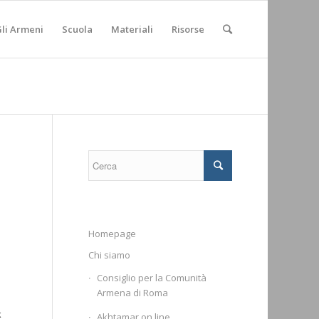
li Armeni
Scuola
Materiali
Risorse
Homepage
Chi siamo
Consiglio per la Comunità
Armena di Roma
k
Akhtamar on line