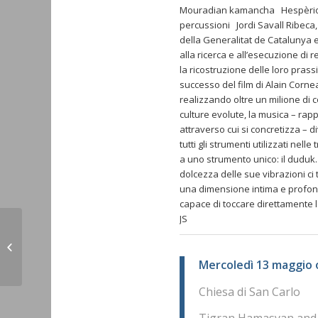
Mouradian kamancha Hespèrion X
percussioni Jordi Savall Ribeca,
della Generalitat de Catalunya e 
alla ricerca e all’esecuzione di r
la ricostruzione delle loro prass
successo del film di Alain Corne
realizzando oltre un milione di 
culture evolute, la musica – rap
attraverso cui si concretizza – di
tutti gli strumenti utilizzati ne
a uno strumento unico: il duduk. 
dolcezza delle sue vibrazioni ci 
una dimensione intima e profond
capace di toccare direttamente la 
JS
TORINO – 20 aprile 2015 – Concerto
QUARTETTO D’ARCHI NOR ARAX
Mercoledì 13 maggio 
Chiesa di San Carlo