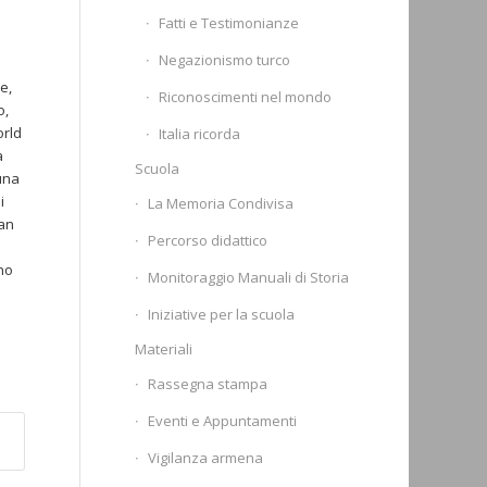
Fatti e Testimonianze
Negazionismo turco
e,
Riconoscimenti nel mondo
o,
orld
Italia ricorda
a
Scuola
 una
i
La Memoria Condivisa
ran
Percorso didattico
no
Monitoraggio Manuali di Storia
Iniziative per la scuola
Materiali
Rassegna stampa
Eventi e Appuntamenti
Vigilanza armena