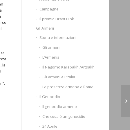
an
Campagne
a
i
Il premio Hrant Dink
erso
Gli Armeni
il
Storia e informazioni
Gli armeni
Fra
L’Armenia
enza
, la
Il Nagorno Karabakh /Artsakh
n
Gli Armeni e L’Italia
ri”.
La presenza armena a Roma
Le
Il Genocidio
de
Il genocidio armeno
Ce
Che cosa è un genocidio
24 Aprile