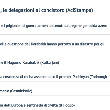
, le delegazioni al concistoro (AciStampa)
ci e i prigionieri di guerra armeni detenuti dal regime genocida azero
nella questione del Karabakh hanno portato a un disastro per gli
me il Nagorno Karabakh? (Kulturjam)
 coscienza di chi ha assecondato il premier Pashinyan (Torinoogi)
Armenia (Casadelsole)
 dell’Europa e sentinella di civiltà (Il Foglio)