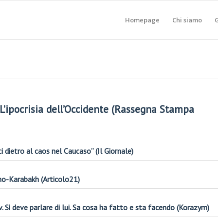
Homepage
Chi siamo
G
’ipocrisia dell’Occidente (Rassegna Stampa
ci
dietro al
caos nel Caucaso
” (Il Giornale)
no-Karabakh (Articolo21)
v. Si deve parlare di lui. Sa cosa ha fatto e sta facendo (Korazym)