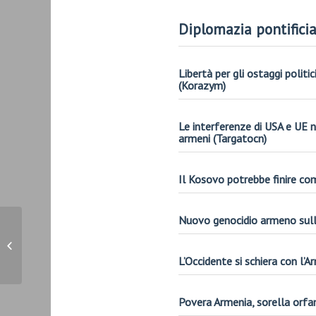
D
iplomazia pontificia
Libertà per gli ostaggi politi
(Korazym)
Le interferenze di USA e UE 
armeni (Targatocn)
Il Kosovo potrebbe finire co
Nuovo genocidio armeno sulla
MILANO – 21 ottobre 2023 – “A 100
anni dal Trattato di Losanna,...
L’Occidente si schiera con l’
Povera Armenia, sorella orfana