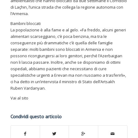
ambientalisti che hanno bloccato da due settimane il Corridoio
di Laçhin, l’unica strada che collega la regione autonoma con
l’Armenia.
Bambini bloccati
La popolazione è alla fame e al gelo. «Fa freddo, alcuni generi
alimentari scarseggiano, c’è poca benzina, ma tra le
conseguenze più drammatiche c’è quella delle famiglie
separate: molti bambini sono bloccati in Armenia e non
possono ricongiungersi ai loro genitori, perché l’Azerbaigian
non li lascia passare. Inoltre, anche se disponiamo di ottimi
ospedali, abbiamo pazienti che necessitano di cure
specialistiche urgenti a Erevan ma non riusciamo a trasferirli»,
ci ha detto in un’intervista il ministro di Stato dell’Artsakh
Ruben Vardanyan.
Vai al sito
Condividi questo articolo