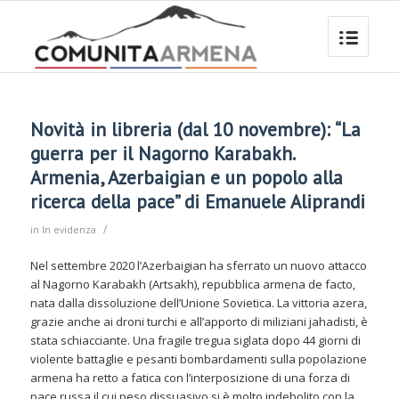
Novità in libreria (dal 10 novembre): “La
guerra per il Nagorno Karabakh.
Armenia, Azerbaigian e un popolo alla
ricerca della pace” di Emanuele Aliprandi
/
in
In evidenza
Nel settembre 2020 l’Azerbaigian ha sferrato un nuovo attacco
al Nagorno Karabakh (Artsakh), repubblica armena de facto,
nata dalla dissoluzione dell’Unione Sovietica. La vittoria azera,
grazie anche ai droni turchi e all’apporto di miliziani jahadisti, è
stata schiacciante. Una fragile tregua siglata dopo 44 giorni di
violente battaglie e pesanti bombardamenti sulla popolazione
armena ha retto a fatica con l’interposizione di una forza di
pace russa il cui peso dissuasivo si è molto indebolito con la