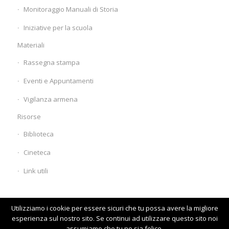
Monitoraggio Manuali di Storia
Iniziative per la scuola
Materiali
Rassegna stampa
Eventi e Appuntamenti
Vigilanza armena
Risorse
Biblioteca
Cineteca
Link utili
Utilizziamo i cookie per essere sicuri che tu possa avere la migliore
esperienza sul nostro sito. Se continui ad utilizzare questo sito noi
assumiamo che tu ne sia felice.