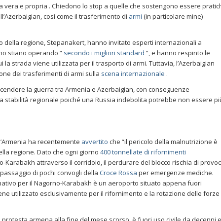
 vera e propria . Chiedono lo stop a quelle che sostengono essere pratic
dell’Azerbaigian, così come il trasferimento di
armi
(in particolare mine)
to della regione, Stepanakert, hanno invitato esperti internazionali a
ono stiano operando “
secondo i migliori standard
”, e hanno respinto le
la strada viene utilizzata per il trasporto di armi. Tuttavia, l’Azerbaigian
one dei trasferimenti di armi sulla
scena internazionale
.
accendere la guerra tra Armenia e Azerbaigian, con conseguenze
a stabilità regionale poiché una Russia indebolita potrebbe non essere pi
dell’Armenia ha recentemente
avvertito
che “il pericolo della malnutrizione è
della regione. Dato che ogni giorno
400 tonnellate di rifornimenti
Karabakh attraverso il corridoio, il perdurare del blocco rischia di provo
l passaggio di pochi convogli della
Croce Rossa
per emergenze mediche.
rnativo per il Nagorno-Karabakh è un aeroporto situato appena fuori
e utilizzato esclusivamente per il rifornimento e la rotazione delle forze 
.
na protesta armena alla fine del mese scorso, è fuori uso civile da decenni 