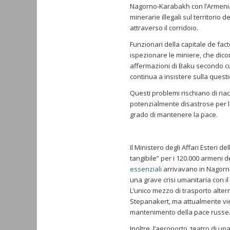
Nagorno-Karabakh con l’Armenia
minerarie illegali sul territorio 
attraverso il corridoio.
Funzionari della capitale de fac
ispezionare le miniere, che dic
affermazioni di Baku secondo cui 
continua a insistere sulla questi
Questi problemi rischiano di ri
potenzialmente disastrose per l
grado di mantenere la pace.
Il Ministero degli Affari Esteri 
tangibile” per i 120.000 armeni 
essenziali
arrivavano in Nagorno-
una grave crisi umanitaria con i
L’unico mezzo di trasporto alte
Stepanakert, ma attualmente vien
mantenimento della pace russe
Inoltre, l’aeroporto, teatro di u