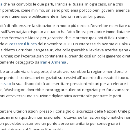
ca
che ha coinvolto le due parti, Francia e Russia. In ogni caso, una crisi
 porrebbe, come minimo, un serio problema politico per i governi americ
mene numerose e politicamente influenti in entrambi i paesi.
cità di influenzare la situazione in modo più deciso. Dovrebbe esercitare 
sull’Azerbaigian rispetto a quanto ha fatto finora per aprire immediatam
he con Yerevan e Mosca per garantire che le preoccupazioni di Baku siano
rdo di
cessate il fuoco
del novembre 2020. Un interesse chiave sia di Baku
osiddetto Corridoio Zangezeur , che collegherebbe l’exclave azerbaigiana 
urchia) con l’Azerbaigian continentale, creando così un collegamento dire
ortemente osteggiato da
Iran
e
Armenia
.
be una tale via di trasporto, che attraverserebbe la regione meridionale
punto di contesa nei negoziati successivi all’accordo di cessate il fuoco.
strato
la sua disponibilità ad esercitare pressioni militari per accelerare i
ne, Washington dovrebbe incoraggiare ulteriori negoziati per far avanzare 
oni attraverso una soluzione diplomatica accettabile per tutte le parti
rcare ulteriori azioni presso il Consiglio di sicurezza delle Nazioni Unite 
i Lachin in un quadro internazionale. Tuttavia, se tali azioni diplomatiche no
ton potrebbe sostenere un ponte aereo umanitario per consegnare i
amente bisogno al Nagorno-Karabakh.