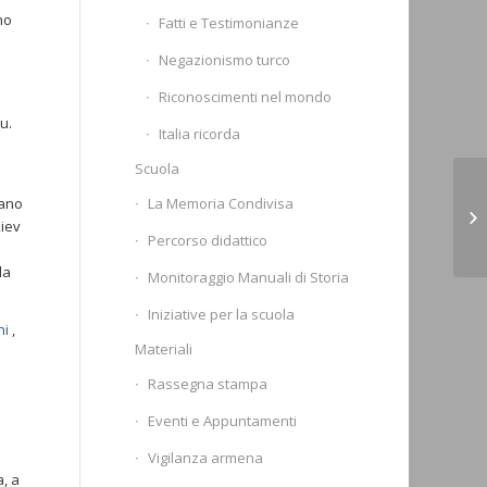
no
Fatti e Testimonianze
Negazionismo turco
Riconoscimenti nel mondo
u.
Italia ricorda
Scuola
La Memoria Condivisa
iano
L’
Kiev
pr
Percorso didattico
la
Monitoraggio Manuali di Storia
Iniziative per la scuola
ni
,
Materiali
Rassegna stampa
Eventi e Appuntamenti
Vigilanza armena
, a