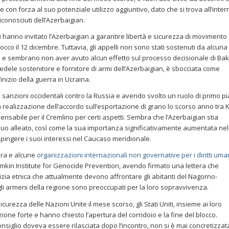
 con forza al suo potenziale utilizzo aggiuntivo, dato che si trova all’inter
iconosciuti dell’Azerbaigian.
i
hanno invitato l’Azerbaigian a garantire libertà e sicurezza di movimento
 blocco il 12 dicembre. Tuttavia, gli appelli non sono stati sostenuti da alcuna
n e sembrano non aver avuto alcun effetto sul processo decisionale di Bak
ù fedele sostenitore e fornitore di armi dell’Azerbaigian, è sbocciata come
inizio della guerra in Ucraina.
le sanzioni occidentali contro la Russia e avendo svolto un ruolo di primo p
la realizzazione dell’accordo sull’esportazione di grano lo scorso anno tra 
ensabile per il Cremlino per certi aspetti. Sembra che l’Azerbaigian stia
uo alleato, così come la sua importanza significativamente aumentata nel
spingere i suoi interessi nel Caucaso meridionale.
ora e alcune
organizzazioni internazionali non governative per i diritti uma
mkin Institute for Genocide Prevention, avendo firmato una lettera che
lizia etnica che attualmente devono affrontare gli abitanti del Nagorno-
li armeni della regione sono preoccupati per la loro sopravvivenza.
icurezza delle Nazioni Unite il mese scorso, gli Stati Uniti, insieme ai loro
one forte e hanno chiesto l’apertura del corridoio e la fine del blocco.
siglio doveva essere rilasciata dopo l’incontro, non si è mai concretizzata