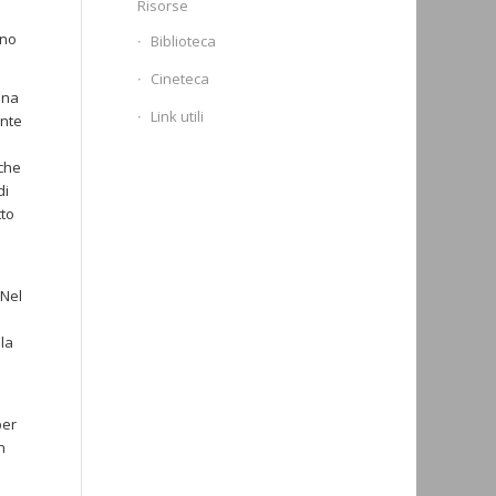
Risorse
ano
Biblioteca
Cineteca
una
Link utili
ente
 che
di
tto
 Nel
la
per
n