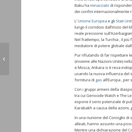
Baku ha
minacciato
di rispondere
dei confini internazionalmente r
L’
Unione Europea
e gli
Stati Unit
lungo il corridoio dall’inizio del
reale pressione sull’Azerbaigia
Nel frattempo, la Turchia , il pi
mediatore di potere globale dall’
Venezia-Armenia, dal 12 gennaio
Pur rifiutando di far rispettare 
volo diretto di Wizz Air (La Nuova
(insieme alle Nazioni Unite) nel
12.01.23...
e Mosca, Ankara si è resa indisp
usando la nuova influenza del s
fornitura di
gas
all’Europa , per 
Con i gruppi armeni della diasp
tra cui Genocide Watch e The Le
espone il serio potenziale di pu
Karabakh a causa della azioni, g
In una riunione del Consiglio di s
alleati, hanno assunto una posizi
Mentre una dichiarazione del Con