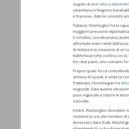
seguito di una
rottura diplomati
umanitaria in Nagorno-Karabakh
e francese, date le comunità ar
Tuttavia, Washington ha la capa
maggiore pressione diplomatica 
il corridoio, coordinandosi anc
affrontate entro i limiti dell’acco
di Ankara è la creazione di un c
Nakhchivan (che confina con la T
tra i due paesi, uno scenario f
Proprio quale forza controllereb
armena di Syunik, è emersa come 
frattempo, l’Azerbaigian ha
dimo
negoziati. Data questa situazio
pace regionale e ridurre le tensi
coinvolte.
Inoltre, Washington dovrebbe rice
risolvere la crisi del corridoio d
dovessero dare frutti, Washing
rifornimenti di cui ha disperat