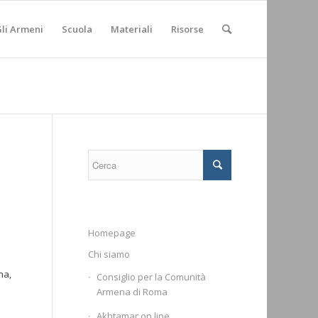
li Armeni
Scuola
Materiali
Risorse
Homepage
Chi siamo
i
na,
Consiglio per la Comunità
Armena di Roma
Akhtamar on line