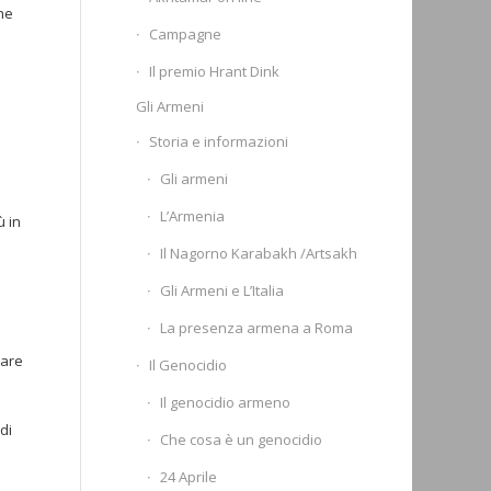
he
Campagne
Il premio Hrant Dink
Gli Armeni
Storia e informazioni
Gli armeni
L’Armenia
ù in
Il Nagorno Karabakh /Artsakh
Gli Armeni e L’Italia
La presenza armena a Roma
care
Il Genocidio
Il genocidio armeno
di
Che cosa è un genocidio
24 Aprile
e