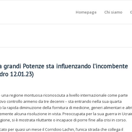
Homepage
Chi siamo
G
ra grandi Potenze sta influenzando l’incombente
dro 12.01.23)
una regione montuosa riconosciuta a livello internazionale come parte
ettivo controllo armeno da tre decenni – sta entrando nella sua quarta
la rapida diminuzione della fornitura di medicine, generi alimentari e altr
mente alcuna risoluzione in vista. Preoccupata per la sua guerra in Ucrai
egione, si è mostrata riluttante o incapace di porre fine alla crisi in corso.
cato per quasi un mese il Corridoio Lachin, l’unica strada che collega il