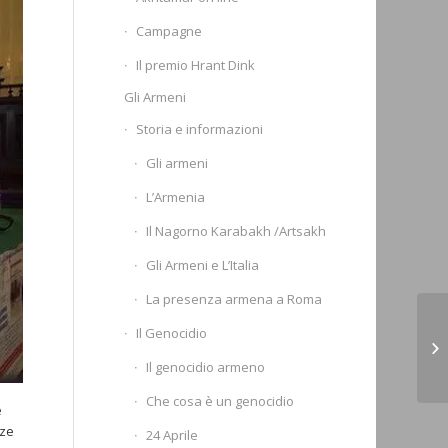
Campagne
Il premio Hrant Dink
Gli Armeni
Storia e informazioni
Gli armeni
L’Armenia
Il Nagorno Karabakh /Artsakh
Gli Armeni e L’Italia
La presenza armena a Roma
Co
Il Genocidio
Na
Il genocidio armeno
18
Che cosa è un genocidio
e
nze
24 Aprile