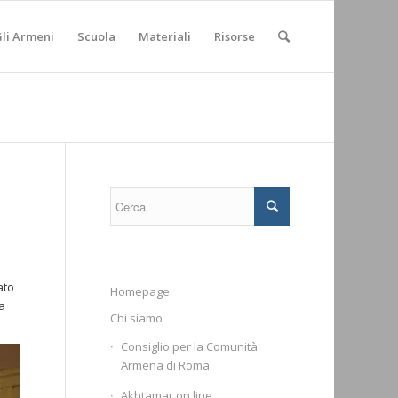
li Armeni
Scuola
Materiali
Risorse
ato
Homepage
la
Chi siamo
Consiglio per la Comunità
Armena di Roma
Akhtamar on line