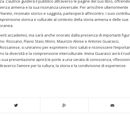
za. L’autrice guiderà il pubblico attraverso le pagine del suo libro, offrendo
rienza armena e la sua risonanza universale. Per arricchire ulteriormente
ilareto, rinomato storico e saggista, parteciperà all’incontro. I suoi contribu
ensione storica e culturale al contesto della storia armena e delle sue
poranea.
perti accademici, ma sarà anche onorato dalla presenza di importanti figu
gliano- Rossano, Flavio Stasi, Mons. Maurizio Aloise e Antonio Guarasci,
 Rossanese, si uniranno per esprimere i loro saluti e riconoscere l’importa
no la diversità e la comprensione interculturale. Imma Guarasci avrà il ruol
 La sua presentazione aprirà le porte a una serata di conoscenza, riflession
traverso l’amore per la cultura, la storia e la condivisione di esperienze