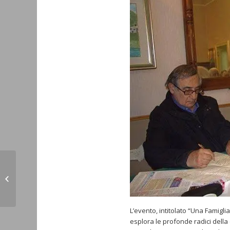
[Glorie del Cardinalato] Andon
Bedros IX Hassoun, Patriarca di
Cilicia degli...
L’evento, intitolato “Una Famigl
esplora le profonde radici della