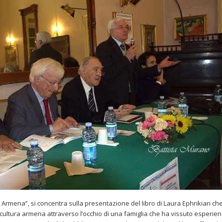
ia Armena”, si concentra sulla presentazione del libro di Laura Ephrikian ch
 cultura armena attraverso l’occhio di una famiglia che ha vissuto esperie